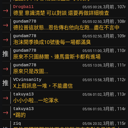
3月前
, 107
Drogba11
05/05 00:28,
F
→
德里 意識清楚 可以對談 還要再做詳細檢查
3月前
, 108
gundam778
05/05 02:50,
F
→
德拉普這狀態...恩佐傳右他向左跑...盡在不言中
3月前
, 109
gundam778
05/05 02:50,
F
→
泡沬開季換成10號後每一場都滿臭
3月前
, 110
gundam778
05/05 11:00,
F
推
原來不只圖赫爾、連馬雷斯卡都有進場
3月前
, 111
gundam778
05/05 13:09,
F
→
原來只是改圖...
3月前
, 112
VCvinsanity
05/05 15:58,
F
推
X上假訊息一堆，不能盡信
3月前
, 113
takuya13
05/06 01:02,
F
→
小小小啦...一坨渾水
3月前
, 114
takuya13
05/06 01:03,
F
→
*踢的
3月前
, 115
ziq
05/06 20:32,
F