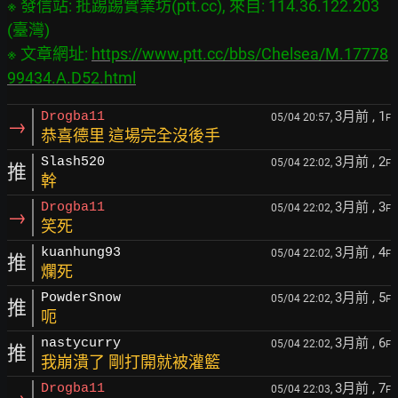
※ 發信站: 批踢踢實業坊(ptt.cc), 來自: 114.36.122.203 
(臺灣)

※ 文章網址: 
https://www.ptt.cc/bbs/Chelsea/M.17778
99434.A.D52.html
3月前
, 1
Drogba11
05/04 20:57,
F
→
恭喜德里 這場完全沒後手
3月前
, 2
Slash520
05/04 22:02,
F
推
幹
3月前
, 3
Drogba11
05/04 22:02,
F
→
笑死
3月前
, 4
kuanhung93
05/04 22:02,
F
推
爛死
3月前
, 5
PowderSnow
05/04 22:02,
F
推
呃
3月前
, 6
nastycurry
05/04 22:02,
F
推
我崩潰了 剛打開就被灌籃
3月前
, 7
Drogba11
05/04 22:03,
F