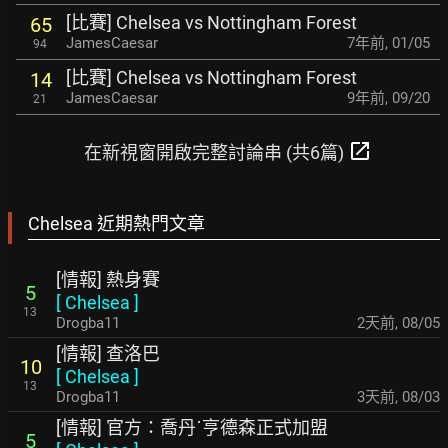
[比賽] Chelsea vs Nottingham Forest
65
JamesCaesar
7年前
,
01/05
94
[比賽] Chelsea vs Nottingham Forest
14
JamesCaesar
9年前
,
09/20
21
open_in_new
在新視窗開啟完整討論串 (共6篇)
Chelsea 近期熱門文章
[情報] 熱身賽
5
[
Chelsea
]
13
Drogba11
2天前
,
08/05
[情報] 查洛巴
10
[
Chelsea
]
13
Drogba11
3天前
,
08/03
[情報] 官方：喬丹˙亨德森正式加盟
5