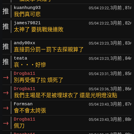
3月前
, 81
kuanhung93
05/04 23:22,
F
推
我們真可悲
3月前
, 82
james79821
05/04 23:22,
F
推
太神了 要挑戰幾連敗
3月前
, 83
andy00xx
05/04 23:23,
F
推
直接罰分罰ㄧ罰下去探親算了
3月前
, 84
teata
05/04 23:23,
F
推
哀‧‧‧好慘
3月前
, 85
Drogba11
05/04 23:31,
F
→
別再受傷了拉 煩死了
3月前
, 86
Drogba11
05/04 23:36,
F
→
我們主場是不是被埋球衣了 還是光明燈沒點
3月前
, 87
Formsan
05/04 23:43,
F
→
會不會太誇張
3月前
, 88
Drogba11
05/04 23:43,
F
→
佩刀