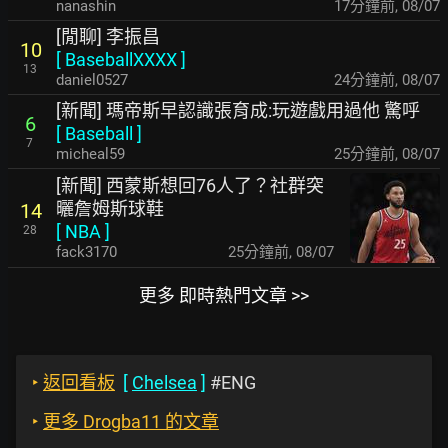
nanashin
17分鐘前
,
08/07
[閒聊] 李振昌
10
[
BaseballXXXX
]
13
daniel0527
24分鐘前
,
08/07
[新聞] 瑪帝斯早認識張育成:玩遊戲用過他 驚呼
6
[
Baseball
]
7
micheal59
25分鐘前
,
08/07
[新聞] 西蒙斯想回76人了？社群突
曬詹姆斯球鞋
14
[
NBA
]
28
fack3170
25分鐘前
,
08/07
更多 即時熱門文章 >>
‣
返回看板
[
Chelsea
]
#ENG
‣
更多 Drogba11 的文章