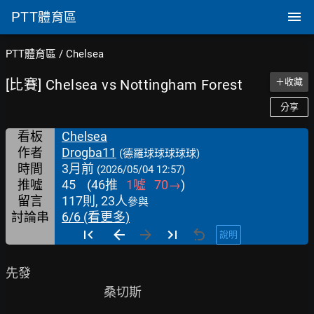
PTT
體育區
PTT體育區
/
Chelsea
[比賽] Chelsea vs Nottingham Forest
＋收藏
分享
看板
Chelsea
作者
Drogba11
(德羅球球球球球)
時間
3月前
(2026/05/04 12:57)
推噓
45
(
46
推
1
噓
70
→
)
留言
117則, 23人
參與
討論串
6/6 (看更多)
說明
先發

                                   桑切斯
