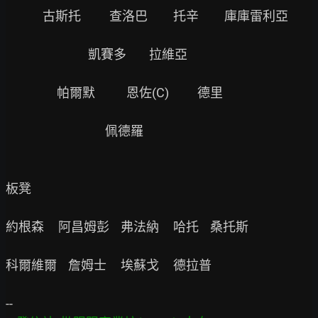
             古斯托          查洛巴         托辛         庫庫雷利亞

                             凱賽多        拉維亞

                  帕爾默           恩佐(C)          德里

                                   佩德羅

板凳

約根森     阿昌姆彭    弗法納     哈托    桑托斯

科爾維爾    詹姆士     埃蘇戈     德拉普
