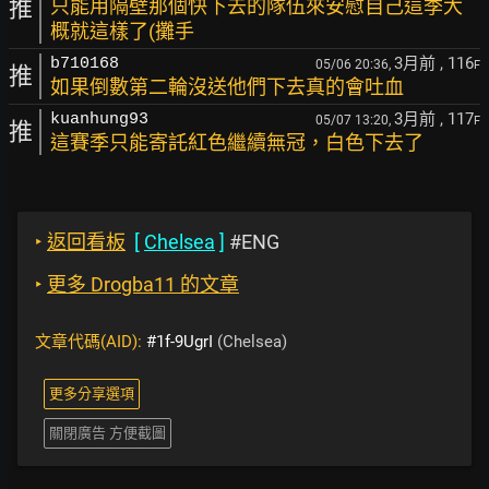
推
只能用隔壁那個快下去的隊伍來安慰自己這季大
概就這樣了(攤手
3月前
, 116
b710168
05/06 20:36,
F
推
如果倒數第二輪沒送他們下去真的會吐血
3月前
, 117
kuanhung93
05/07 13:20,
F
推
這賽季只能寄託紅色繼續無冠，白色下去了
‣
返回看板
[
Chelsea
]
#ENG
‣
更多 Drogba11 的文章
文章代碼(AID):
#1f-9UgrI
(Chelsea)
更多分享選項
關閉廣告 方便截圖