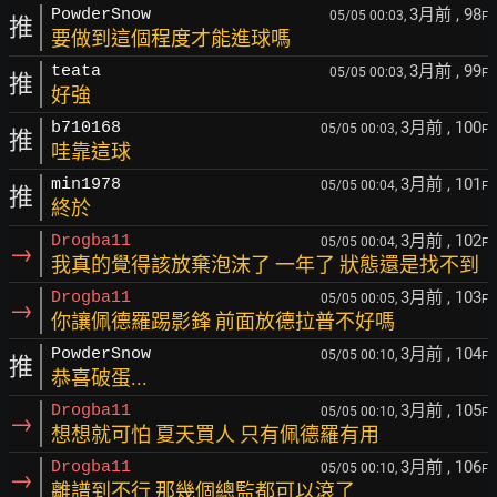
3月前
, 98
PowderSnow
05/05 00:03,
F
推
要做到這個程度才能進球嗎
3月前
, 99
teata
05/05 00:03,
F
推
好強
3月前
, 100
b710168
05/05 00:03,
F
推
哇靠這球
3月前
, 101
min1978
05/05 00:04,
F
推
終於
3月前
, 102
Drogba11
05/05 00:04,
F
→
我真的覺得該放棄泡沫了 一年了 狀態還是找不到
3月前
, 103
Drogba11
05/05 00:05,
F
→
你讓佩德羅踢影鋒 前面放德拉普不好嗎
3月前
, 104
PowderSnow
05/05 00:10,
F
推
恭喜破蛋...
3月前
, 105
Drogba11
05/05 00:10,
F
→
想想就可怕 夏天買人 只有佩德羅有用
3月前
, 106
Drogba11
05/05 00:10,
F
→
離譜到不行 那幾個總監都可以滾了