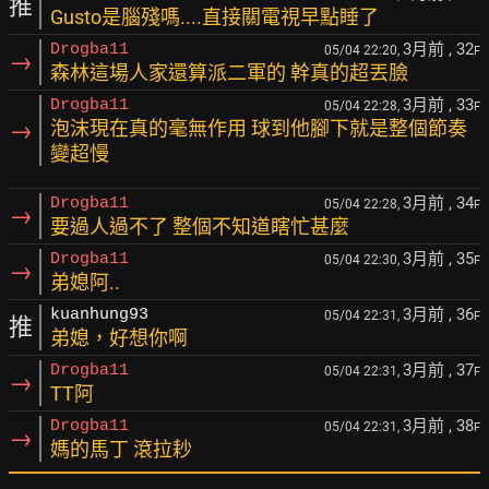
推
Gusto是腦殘嗎....直接關電視早點睡了
3月前
, 32
Drogba11
05/04 22:20,
F
→
森林這場人家還算派二軍的 幹真的超丟臉
3月前
, 33
Drogba11
05/04 22:28,
F
→
泡沫現在真的毫無作用 球到他腳下就是整個節奏
變超慢
3月前
, 34
Drogba11
05/04 22:28,
F
→
要過人過不了 整個不知道瞎忙甚麼
3月前
, 35
Drogba11
05/04 22:30,
F
→
弟媳阿..
3月前
, 36
kuanhung93
05/04 22:31,
F
推
弟媳，好想你啊
3月前
, 37
Drogba11
05/04 22:31,
F
→
TT阿
3月前
, 38
Drogba11
05/04 22:31,
F
→
媽的馬丁 滾拉耖