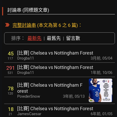
討論串 (同標題文章)
完整討論串
(本文為第 6 之 6 篇)：
排序：
最新先
|
最舊先
|
留言數
[比賽] Chelsea vs Nottingham Forest
45
Drogba11
3月前
,
05/04
117
[比賽] Chelsea vs Nottingham Forest
291
Drogba11
1年前
,
10/06
531
[比賽] Chelsea vs Nottingham F
78
orest
120
PowderSnow
3年前
,
05/13
[比賽] Chelsea vs Nottingham Forest
18
JamesCaesar
6年前
,
01/05
21