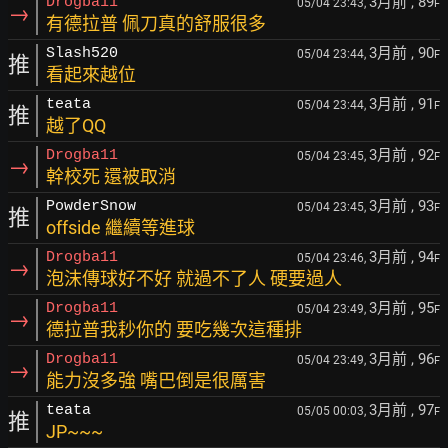
3月前
, 89
Drogba11
05/04 23:43,
F
→
有德拉普 佩刀真的舒服很多
3月前
, 90
Slash520
05/04 23:44,
F
推
看起來越位
3月前
, 91
teata
05/04 23:44,
F
推
越了QQ
3月前
, 92
Drogba11
05/04 23:45,
F
→
幹校死 還被取消
3月前
, 93
PowderSnow
05/04 23:45,
F
推
offside 繼續等進球
3月前
, 94
Drogba11
05/04 23:46,
F
→
泡沫傳球好不好 就過不了人 硬要過人
3月前
, 95
Drogba11
05/04 23:49,
F
→
德拉普我耖你的 要吃幾次這種排
3月前
, 96
Drogba11
05/04 23:49,
F
→
能力沒多強 嘴巴倒是很厲害
3月前
, 97
teata
05/05 00:03,
F
推
JP~~~