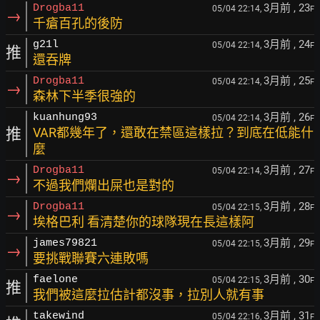
3月前
, 23
Drogba11
05/04 22:14,
F
→
千瘡百孔的後防
3月前
, 24
g21l
05/04 22:14,
F
推
還吞牌
3月前
, 25
Drogba11
05/04 22:14,
F
→
森林下半季很強的
3月前
, 26
kuanhung93
05/04 22:14,
F
推
VAR都幾年了，還敢在禁區這樣拉？到底在低能什
麼
3月前
, 27
Drogba11
05/04 22:14,
F
→
不過我們爛出屎也是對的
3月前
, 28
Drogba11
05/04 22:15,
F
→
埃格巴利 看清楚你的球隊現在長這樣阿
3月前
, 29
james79821
05/04 22:15,
F
→
要挑戰聯賽六連敗嗎
3月前
, 30
faelone
05/04 22:15,
F
推
我們被這麼拉估計都沒事，拉別人就有事
3月前
, 31
takewind
05/04 22:16,
F