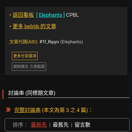
‣
返回看板
[
Elephants
]
CPBL
‣
更多 bebtib 的文章
文章代碼(AID):
#1f_Rqqiv
(Elephants)
更多分享選項
關閉廣告 方便截圖
討論串 (同標題文章)
完整討論串
(本文為第 3 之 4 篇)：
排序：
最新先
|
最舊先
|
留言數