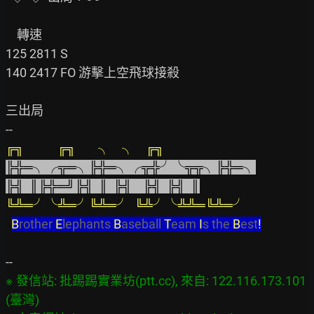
    轉速

125 2811 S

140 2417 FO 游擊上空飛球接殺

三出局

╔╗            ╔╗        ╮    ╮    ╔╗    
╠╬═╮╭╦═╮╠╬═╮╭╦╬╯╰╦╦╮╠╬═╮
╠╣  ║╠╬═╝╠╣  ║  ╠╣    ╠╣  ╠╣  ║
╚╩═╯╰╩═╯╚╩═╯  ╚╩╯╰╩╩═╚╩═╯
B
rother 
E
lephants 
B
aseball 
T
eam 
I
s the 
B
est
!
※ 發信站: 批踢踢實業坊(ptt.cc), 來自: 122.116.173.101 
(臺灣)
