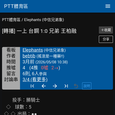
PTT
體育區
PTT體育區
/
Elephants (中信兄弟象)
[轉播] 一上 台鋼 1:0 兄弟 王柏融
＋收藏
分享
看板
Elephants
(中信兄弟象)
作者
bebtib
(搖滾是一種藥!!)
時間
3月前
(2026/05/08 10:38)
推噓
4
(
4
推
0
噓
2
→
)
留言
6則, 6人
參與
討論串
3/4 (看更多)
說明
          投手：勝騎士

    ◇    球數：5

  ◇  ◇  出局：●●
