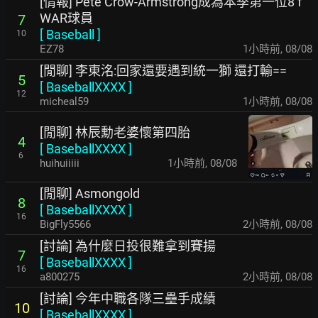
[情報] Pete Crow-Armstrong成為本季第一位8 f
WAR球員
7
[
Baseball
]
10
EZ78
1小時前
,
08/08
[閒聊] 李東洺:回家還要遇到統一獅 還打輸==
5
[
BaseballXXXX
]
12
micheal59
1小時前
,
08/08
[閒聊] 林辰勳老婆懷第四胎
4
[
BaseballXXXX
]
6
huihuiiiii
1小時前
,
08/08
[閒聊] Asmongold
8
[
BaseballXXXX
]
16
BigFly5566
2小時前
,
08/08
[討論] 為什麼日投很難拿到賽揚
7
[
BaseballXXXX
]
16
a800275
2小時前
,
08/08
[討論] 今年中職各隊三壘手成績
10
[
BaseballXXXX
]