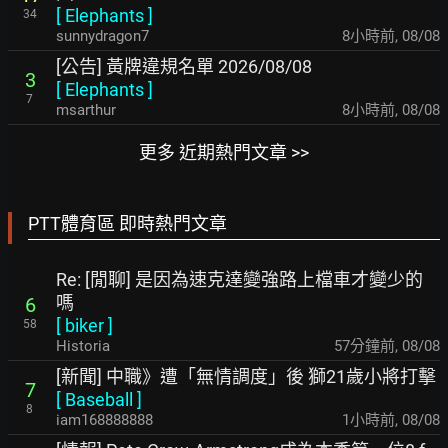
[
Elephants
]
34
sunnydragon7
8小時前
,
08/08
[公告] 黃牌違規名單 2026/08/08
3
[
Elephants
]
7
msarthur
8小時前
,
08/08
更多 近期熱門文章 >>
PTT體育區 即時熱門文章
Re: [閒聊] 是因為速克達變強路上檔車才變少的
嗎
6
[
biker
]
58
Historia
57分鐘前
,
08/08
[新聞] 中職》遭「無情調度」後 獅21歲小將打擊
7
[
Baseball
]
8
iam168888888
1小時前
,
08/08