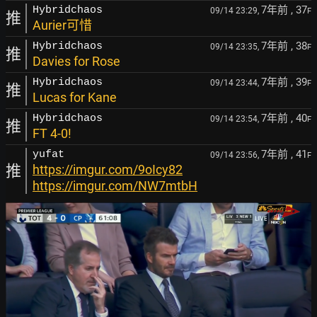
7年前
, 37
Hybridchaos
09/14 23:29,
F
推
Aurier可惜
7年前
, 38
Hybridchaos
09/14 23:35,
F
推
Davies for Rose
7年前
, 39
Hybridchaos
09/14 23:44,
F
推
Lucas for Kane
7年前
, 40
Hybridchaos
09/14 23:54,
F
推
FT 4-0!
7年前
, 41
yufat
09/14 23:56,
F
推
https://imgur.com/9oIcy82
https://imgur.com/NW7mtbH