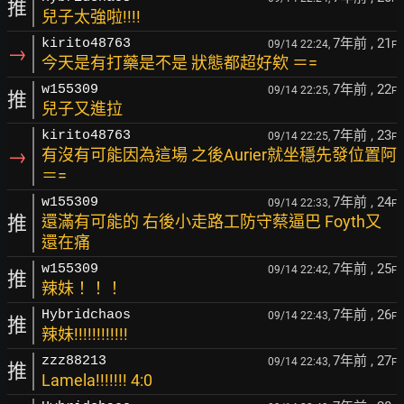
推
兒子太強啦!!!!
7年前
, 21
kirito48763
09/14 22:24,
F
→
今天是有打藥是不是 狀態都超好欸 ＝=
7年前
, 22
w155309
09/14 22:25,
F
推
兒子又進拉
7年前
, 23
kirito48763
09/14 22:25,
F
→
有沒有可能因為這場 之後Aurier就坐穩先發位置阿
＝=
7年前
, 24
w155309
09/14 22:33,
F
推
還滿有可能的 右後小走路工防守蔡逼巴 Foyth又
還在痛
7年前
, 25
w155309
09/14 22:42,
F
推
辣妹！！！
7年前
, 26
Hybridchaos
09/14 22:43,
F
推
辣妹!!!!!!!!!!!!
7年前
, 27
zzz88213
09/14 22:43,
F
推
Lamela!!!!!!! 4:0