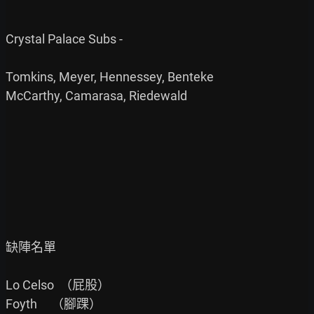
Crystal Palace Subs -

Tomkins, Meyer, Hennessey, Benteke

McCarthy, Camarasa, Riedewald

缺陣名單

Lo Celso  （屁股）

Foyth     （腳踝）
