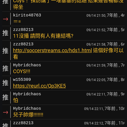
推
Coys！ 採訪講了一堆塞塞的話題 結果連替補都沒
得坐
7年前
, 4
kirito48763
09/14 21:50,
F
→
＝=
7年前
, 5
zzz88213
09/14 21:52,
F
推
11沒播 請問有人有連結嗎?
7年前
, 6
zzz88213
09/14 21:58,
F
推
http://soccerstreams.co/hds1.html
這個好像可以
看
7年前
, 7
Hybridchaos
09/14 21:59,
F
推
COYS!!!
7年前
, 8
w155309
09/14 22:05,
F
推
https://reurl.cc/Qp3KE5
7年前
, 9
Hybridchaos
09/14 22:11,
F
推
怕
7年前
, 10
Hybridchaos
09/14 22:11,
F
→
兒子帥爆!!!!!!!
7年前
, 11
zzz88213
09/14 22:12,
F
推