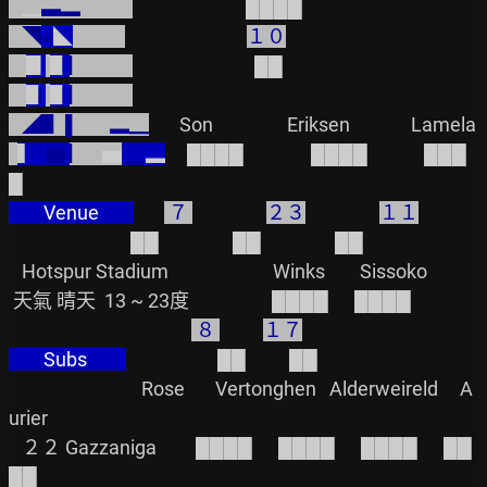
   ▁
▃▂
   ◥
●
◣
１０
▊
▋
▏          
▋
▋
▏          
   ◢▋ ▌       ▂▁
▍  
▆ 
▏   
▅
 ▁
▂
     ████           　████             ███
        Venue        
 ７ 
２３
１１
                            ██                 ██                 ██

   Hotspur Stadium                        Winks        Sissoko

 天氣 晴天  13 ~ 23度                   ████      ████

 ８ 
１７
        Subs         
                     ██          ██

                       　   Rose       Vertonghen   Alderweireld     A
urier

   ２２ Gazzaniga         ████      ████      ████      ██
██
