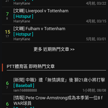
21
HarryKane
4月前
,
03/22
[文轉] Liverpool v Tottenham
7
[
Hotspur
]
8
HarryKane
4月前
,
03/15
[文轉] Fulham v Tottenham
15
[
Hotspur
]
17
HarryKane
5月前
,
03/01
更多 近期熱門文章 >>
PTT體育區 即時熱門文章
[新聞] 中職》遭「無情調度」後 獅21歲小將打擊
6
[
Baseball
]
7
iam168888888
1小時前
,
08/08
[情報] Pete Crow-Armstrong成為本季第一位8 f
WAR球員
6