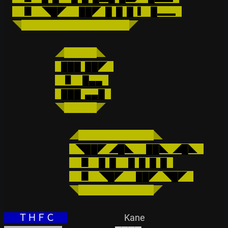
      ▊    ◥█◤      ██◤  █  █  █  ▍  █▂▂   
◥
◤
◢
◣
   ███  ██◤   
     ▋    █▄▄   
   ███  ▄▄█   
◥
◤
◢
◣
   ◥██◤ ◢█◣      ██◣  ◢█◣   
      ▊    █  █      █  █  █  █   
      ▊    ◥█◤      ██◤  ◥█◤   
◥
◤
       ＴＨＦＣ      