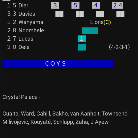
   １５ Dier              　
 ３ 
 ５ 
 ４ 
２４
   ３３ Davies            　██          ██          ██          ██

   １２ Wanyama                 　　            Lloris
(C)
   ２８ Ndombele                               
████
   ２７ Lucas                                    
 １ 
   ２０ Dele                                  　 
██
　           （4-2-3-1）

                                  ＣＯＹＳ                                      
Crystal Palace -

Guaita, Ward, Cahill, Sakho, van Aanholt, Townsend

Milivojevic, Kouyaté, Schlupp, Zaha, J Ayew
