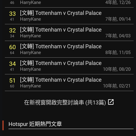
HarryKane
4年前
,
12/26
46
[文轉] Tottenham v Crystal Palace
33
HarryKane
7年前
,
09/14
41
[文轉] Tottenham v Crystal Palace
32
HarryKane
7年前
,
04/03
34
[文轉] Tottenham v Crystal Palace
60
HarryKane
8年前
,
11/05
64
[文轉] Tottenham v Crystal Palace
34
HarryKane
10年前
,
08/20
41
[文轉] Tottenham v Crystal Palace
51
HarryKane
10年前
,
02/21
60
open_in_new
在新視窗開啟完整討論串 (共13篇)
Hotspur 近期熱門文章