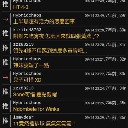
7年前
, 28
Hybridchaos
09/14 22:49,
F
推
HT 4-0
7年前
, 29
Hybridchaos
09/14 22:49,
F
→
上半場超有活力的怎麼回事
7年前
, 30
kirito48763
09/14 23:20,
F
推
剛剛去吃宵夜 怎麼回來就四張黃牌了?
7年前
, 31
zzz88213
09/14 23:20,
F
推
領先4球不用踢到這麼多黃牌吧...
7年前
, 32
Hybridchaos
09/14 23:21,
F
推
辣妹腿短了一點
7年前
, 33
Hybridchaos
09/14 23:22,
F
→
兒子可惜 XD
7年前
, 34
zzz88213
09/14 23:24,
F
推
Sone可惜 差點戴帽
7年前
, 35
Hybridchaos
09/14 23:25,
F
推
Ndombele for Winks
7年前
, 36
ismydear
09/14 23:29,
F
推
11竟然播排球 氣氣氣氣氣！