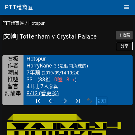
PTT
體育區
PTT體育區
/
Hotspur
[文轉] Tottenham v Crystal Palace
＋收藏
分享
看板
Hotspur
作者
HarryKane
(只是個開角球的)
時間
7年前
(2019/09/14 13:24)
推噓
33
(
33
推
0
噓
8
→
)
留言
41則, 7人
參與
討論串
8/13 (看更多)
說明
◢
◣
   ◥██◤ ◢█◣      ██◣  ◢█◣  █
▃
◣  █
▂▂
      ▊    █  █      █  █  █▃█  █▃◤  █▅▅   