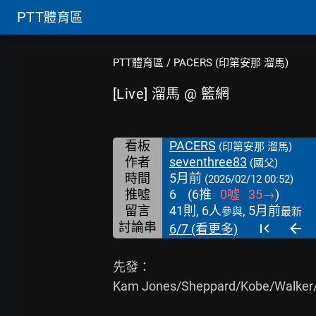
PTT
體育區
PTT體育區
/
PACERS (印第安那 溜馬)
[Live] 溜馬 @ 籃網
看板
PACERS
(印第安那 溜馬)
作者
seventhree83
(國父)
時間
5月前
(2026/02/12 00:52)
推噓
6
(
6
推
0
噓
35
→
)
留言
41則, 6人
, 5月前
參與
最新
討論串
6/7 (看更多)
先發：

Kam Jones/Sheppard/Kobe/Walker/