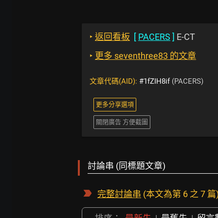
‣
返回看板
[
PACERS
]
E-CT
‣
更多 seventhree83 的文章
文章代碼(AID):
#1fZIH8if
(PACERS)
更多分享選項
關閉廣告 方便截圖
討論串 (同標題文章)
完整討論串
(本文為第 6 之 7 篇