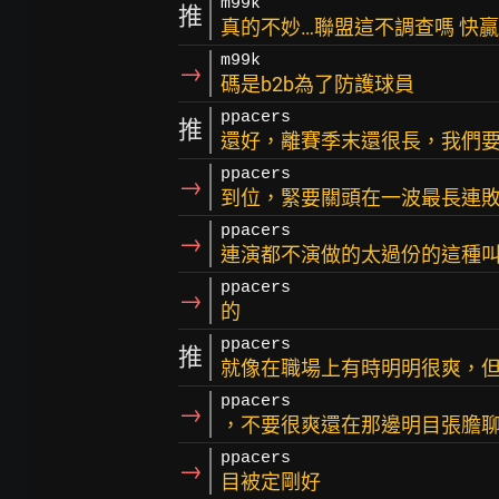
m99k
推
真的不妙…聯盟這不調查嗎 快贏
m99k
→
碼是b2b為了防護球員
ppacers
推
還好，離賽季末還很長，我們
ppacers
→
到位，緊要關頭在一波最長連
ppacers
→
連演都不演做的太過份的這種叫
ppacers
→
的
ppacers
推
就像在職場上有時明明很爽，
ppacers
→
，不要很爽還在那邊明目張膽
ppacers
→
目被定剛好