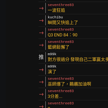
seventhree83
→
一波狂追
kuchibu
→
瞬間又快追上了
seventhree83
→
Q3 END 84：90
seventhree83
→
籃網鬆懈了
m99k
推
對方很過分 發現自己二軍贏太
m99k
→
演了
seventhree83
→
巫師爆了，鵜鶘加油啊
seventhree83
→
3分差...
seventhree83
→