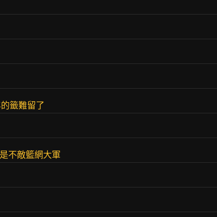
年的籤難留了
O仍是不敵籃網大軍