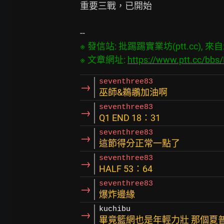
重要三戰，已開始

※ 發信站: 批踢踢實業坊(ptt.cc), 來自: 4
※ 文章網址: 
https://www.ptt.cc/bb
seventhree83
→
巫師&鵜鶘加油啊
seventhree83
→
Q1 END 18：31
seventhree83
→
這節得分正常一點了
seventhree83
→
HALF 53：64
seventhree83
→
爆炸邊緣
kuchibu
→
畢竟籃網也是年輕力壯 那個夏