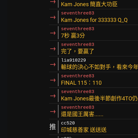
→
Kam Jones 簡直大功臣
seventhree83
→
Kam Jones for 333333 Q_Q
seventhree83
→
7秒 贏3分
seventhree83
→
完了，要贏了
lia910229
→
輸球的決心不如對手，看來今
seventhree83
→
FINAL 115：110
seventhree83
→
Kam Jones最後半節創作4T
seventhree83
→
還是國王厲害......
cc520
推
印城慈善家 送送送