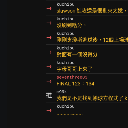
kuchibu
→
slawson 進攻還是很亂來太
kuchibu
→
沒刷到啥分，
kuchibu
→
剛剛肯瓊斯進球後，12個上場
kuchibu
→
對面有一個沒得分
kuchibu
→
字母哥哥上來了
seventhree83
→
FINAL 123：134
m99k
推
我們是不是找到輸球方程式了 k johns
kuchibu
→
.........….......