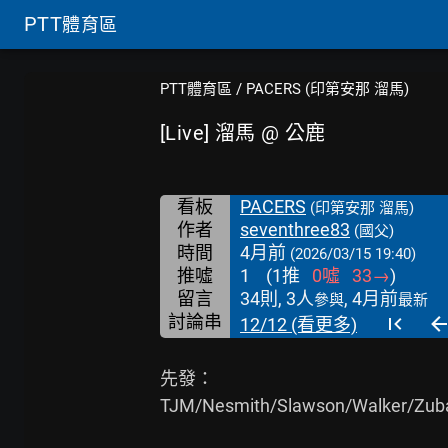
PTT
體育區
PTT體育區
/
PACERS (印第安那 溜馬)
[Live] 溜馬 @ 公鹿
看板
PACERS
(印第安那 溜馬)
作者
seventhree83
(國父)
時間
4月前
(2026/03/15 19:40)
推噓
1
(
1
推
0
噓
33
→
)
留言
34則, 3人
, 4月前
參與
最新
討論串
12/12 (看更多)
先發：

TJM/Nesmith/Slawson/Walker/Zuba