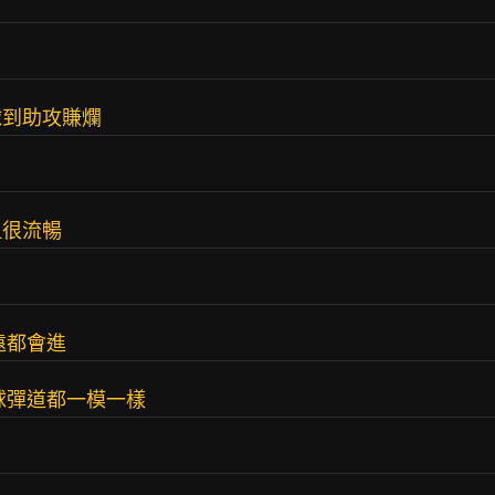
球到助攻賺爛
但很流暢
遠都會進
球彈道都一模一樣