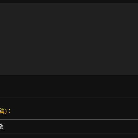
 篇)：
數