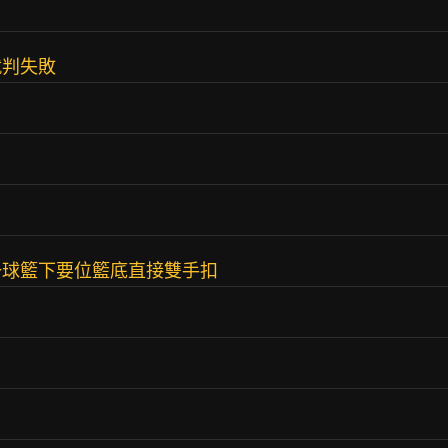
就判失敗
一球籃下要位籃底直接雙手扣