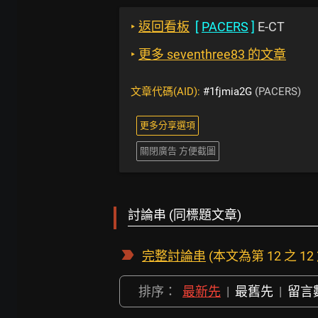
‣
返回看板
[
PACERS
]
E-CT
‣
更多 seventhree83 的文章
文章代碼(AID):
#1fjmia2G
(PACERS)
更多分享選項
關閉廣告 方便截圖
討論串 (同標題文章)
完整討論串
(本文為第 12 之 12
排序：
最新先
|
最舊先
|
留言