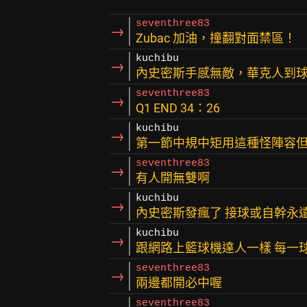
seventhree83
→
Zubac 加油，撞翻對面禁區！
kuchibu
→
內史密斯手感無敵，華克人到
seventhree83
→
Q1 END 34：26
kuchibu
→
第一節中規中矩用這種怪陣容
seventhree83
→
有人開無雙啊
kuchibu
→
內史密斯發瘋了 接球或自幹永
kuchibu
→
跟網路上籃球機達人一樣 每一
seventhree83
→
兩邊都開必中喔
seventhree83