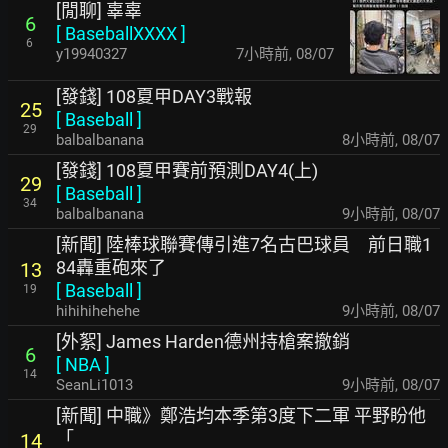
[閒聊] 辜辜
6
[
BaseballXXXX
]
6
y19940327
7小時前
,
08/07
[發錢] 108夏甲DAY3戰報
25
[
Baseball
]
29
balbalbanana
8小時前
,
08/07
[發錢] 108夏甲賽前預測DAY4(上)
29
[
Baseball
]
34
balbalbanana
9小時前
,
08/07
[新聞] 陸棒球聯賽傳引進7名古巴球員 前日職1
84轟重砲來了
13
[
Baseball
]
19
hihihihehehe
9小時前
,
08/07
[外絮] James Harden德州持槍案撤銷
6
[
NBA
]
14
SeanLi1013
9小時前
,
08/07
[新聞] 中職》鄭浩均本季第3度下二軍 平野盼他
「
14