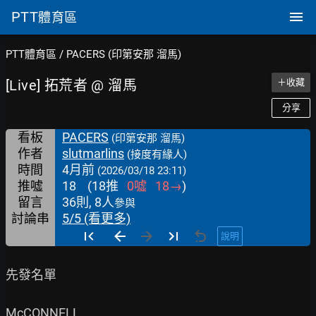
PTT
體育區
PTT體育區
/
PACERS (印第安那 溜馬)
[Live] 拓荒者 @ 溜馬
＋收藏
分享
看板
PACERS
(印第安那 溜馬)
作者
slutmarlins
(接度有緣人)
時間
4月前
(2026/03/18 23:11)
推噓
18
(
18
推
0
噓
18
→
)
留言
36則, 8人
參與
討論串
5/5 (看更多)
說明
先發名單

McCONNELL
