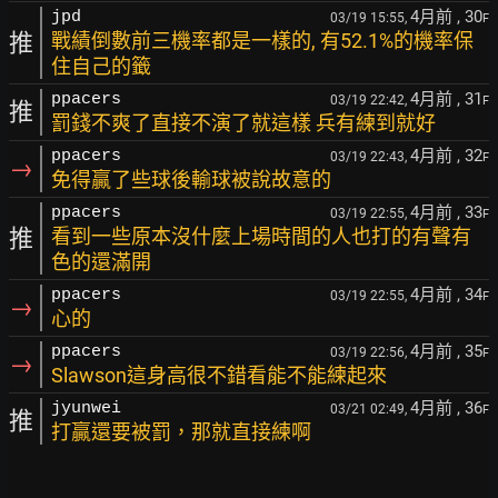
4月前
, 30
jpd
03/19 15:55,
F
推
戰績倒數前三機率都是一樣的, 有52.1%的機率保
住自己的籤
4月前
, 31
ppacers
03/19 22:42,
F
推
罰錢不爽了直接不演了就這樣 兵有練到就好
4月前
, 32
ppacers
03/19 22:43,
F
→
免得贏了些球後輸球被說故意的
4月前
, 33
ppacers
03/19 22:55,
F
推
看到一些原本沒什麼上場時間的人也打的有聲有
色的還滿開
4月前
, 34
ppacers
03/19 22:55,
F
→
心的
4月前
, 35
ppacers
03/19 22:56,
F
→
Slawson這身高很不錯看能不能練起來
4月前
, 36
jyunwei
03/21 02:49,
F
推
打贏還要被罰，那就直接練啊