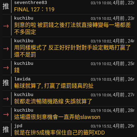
4月前
, 22
seventhree83
03/19 10:00,
F
推
FINAL 127：119
4月前
, 23
kuchibu
03/19 10:02,
F
→
刻意的啦 被罰錢之後打法就直接轉變每一場都差
不多固定
4月前
, 24
kuchibu
03/19 10:02,
F
→
用同樣模式了 反正好好針對對手設定戰略打贏了
還不是罰
4月前
, 25
kuchibu
03/19 10:02,
F
→
錢
4月前
, 26
lavida
03/19 10:03,
F
推
輸球就算了, 打贏了還罰錢真的扯
4月前
, 27
kuchibu
03/19 10:06,
F
→
就都走流暢隨機路線 失誤就算了
4月前
, 28
kuchibu
03/19 10:06,
F
→
這場還很刻意機會一直弄給slawson
4月前
, 29
jpd
03/19 15:52,
F
推
就是在拚5成機率保住自己的籤阿XDD