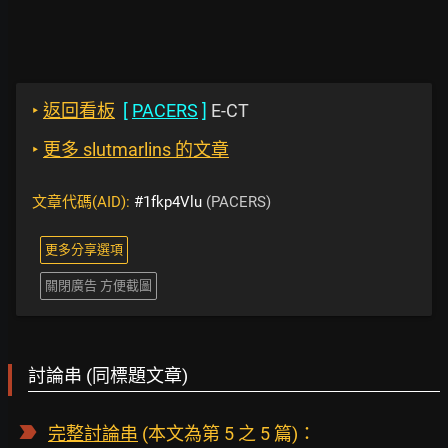
‣
返回看板
[
PACERS
]
E-CT
‣
更多 slutmarlins 的文章
文章代碼(AID):
#1fkp4Vlu
(PACERS)
更多分享選項
關閉廣告 方便截圖
討論串 (同標題文章)
完整討論串
(本文為第 5 之 5 篇)：