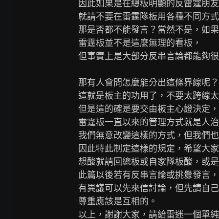
因此如果是在總板明顯的反雷霆朋友
就請不要在雷霆隊板用各種不同方式
那是否都不能發言？當然不是，如果
雷霆板並不是這麼無理的看板，

但事實上是大部分反串言論都能夠很
那有人會問怎麼能分出這條界線呢？

這就是板主的功用了，不要太跨線太
但是這的確是要交由板主心證決定，

雷霆板一直以來的管理方式就是人治
我們無意改變這樣的方式，但我們也
因此特此制定這樣的規定，希望大家
想酸就請回總板或自家隊板酸，或是
此篇以後若有反串言論或挑釁發言，
有異議可以先來信討論，但先請自己
尊重應該是互相的。

以上，謝謝大家，請給雷迷一個單純