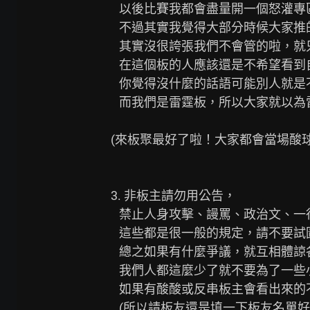
   以後比賽我都會盡量開一個怒灌專區，真的想用綽號酸他們就在這篇酸吧哈哈，

   不過其實我覺得大部分時候大家推的都還好，

   其實沒很誇張我們不會管的啦，就只是覺得大家彼此尊重一下，

   在這個板的人應該還是不希望看到自己喜歡的球員被酸，

   你覺得沒什麼的話語可能別人就是不大能接受，

   而我們是雷霆板，所以大家就以為雷霆加油的心情微基礎互相體諒吧！

(來板聚最好了啦！大家都會當場酸球
3. 非板主請勿用公告，

   禁止人身攻擊、謾罵、政治文、一行文、注音文、無意義文章，

   這些都是很一般的規定，請不要試圖鑽漏洞，

   總之如果有什麼爭議，就互相體諒各退一步，

   我們人都這麼少了就不要為了一些小事情傷了和氣囉，

   如果有酸酸或反串板主會看出來的不要擔心！

   (所以請板友還是填一下板友名單好了XDDDD)
