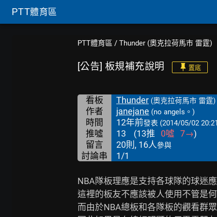
PTT
體育區
PTT體育區
/
Thunder (奧克拉荷馬市 雷霆)
[公告] 板規補充說明
置底
看板
Thunder
(奧克拉荷馬市 雷霆)
作者
janejane
(no angels。)
時間
12年前
發表
(2014/05/02 20:2
推噓
13
(
13
推
0
噓
7
→
)
留言
20則, 16人
參與
討論串
1/1
NBA隊板理應是支持各球隊的球迷應
這裡的板友不應該被人使用不管是何
而由於NBA總板和各隊板的觀看群眾