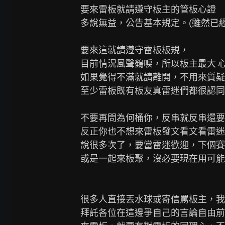
要來雷板就請遵守板主的管板心證

多說無益，公告基本規定。(雖然已經
要來這就請遵守雷板板規，

目前情況風聲鶴唳，所以板主最大 心
如果覺得不滿就請離開，不用來質疑
至少雷板既有板友真雷迷們都很認同
不要再問為何桶你，反串就反串還要
反正你也不想來雷板發文看文看雷迷
說很多次了，要當雷迷歡迎，下個賽
或是一起來板聚，沒必要現在用可能
很多人直接丟水球或寄信罵板主，我
拜託各位在這邊爭自己的言論自由前，