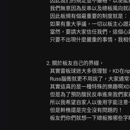
   因此我們的規定並不嚴格，以便能夠營造更團結親密的感覺，

   我們無意因為反串以及總板風向就改變這一切，

   因此板規有個最重要的制度就是：

   如果有重大爭議，一切以板主心證為最終判定，

   當然，要請大家信任我們，這個心證會是依照原本雷霆板的氣氛延續，

   只要不出現什麼嚴重的事情，我相信這個板不會有太多的改變。

2. 關於板友自己的界線，

   其實雷板球迷大多很理智，KD在rip move通常大家也會很北宋，

   Russ腦衝就更不用說了，大家通常在Live文理也會不客氣地推文幹樵，

   其實這真的是一種特殊的樂趣啊XDDDD

   但是為了預防酸民反串進來我們家亂，又要說我們雙重標準，

   所以我希望自家人以後用字能注意一點，總板一些難聽的綽號就盡量別用了，

   但是幹樵還是完全沒有問題的！

   板友們你們就想一下總板推哪些字眼我們會不爽，那我們就自己別用了～
