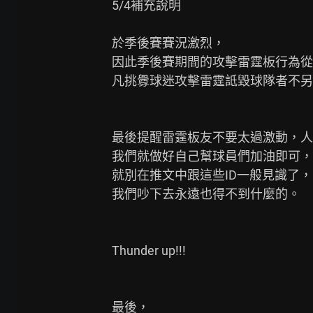
5/4補充說明

於季後賽賽況激烈，

因此季後賽期間的攻擊雷霆板行為從
凡挑釁球迷攻擊雷霆詆毀球隊者不另
最後提醒雷霆板友不要太過激動，人
我們就做好自己幫球員們加油即可，

就別在推文中跟這些ID一般見識了，
我們吵下去永遠也得不到什麼的。

Thunder up!!!

最後，
