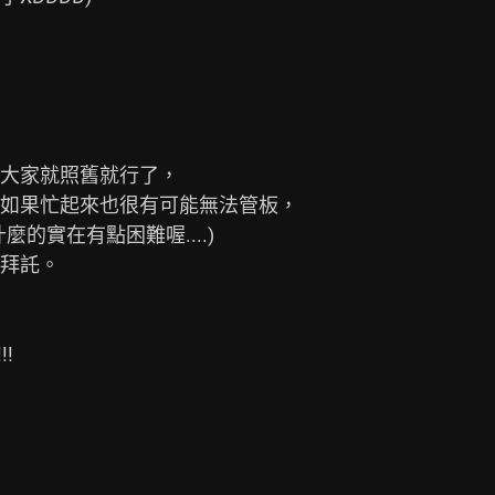
大家就照舊就行了，

如果忙起來也很有可能無法管板，

實在有點困難喔....)

拜託。

!
