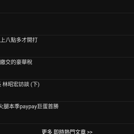
晚上八點多才開打
累計繳交的豪華稅
 林昭宏訪談 (下)
火腿本季paypay巨蛋首勝
更多 即時熱門文章 >>