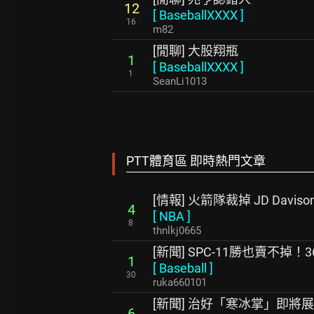
12
[
BaseballXXXX
]
16
m82
[閒聊] 大股翔瓶
1
[
BaseballXXXX
]
1
SeanLi1013
PTT體育區 即時熱門文章
[情報] 火箭隊裁掉 JD Daviso
4
[
NBA
]
8
thnlkj0665
[新聞] SPC-11勝也賣不掉
1
[
Baseball
]
30
ruka660101
[新聞] 治好「寒冰掌」即將
6