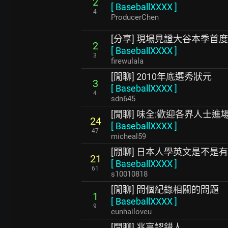
2
[
BaseballXXXX
]
4
ProducerChen
[分享] 現場見證大谷本季首
2
[
BaseballXXXX
]
3
firewulala
[閒聊] 2010年底選秀狀元
3
[
BaseballXXXX
]
4
sdn645
[閒聊] 味全:歡迎各界人士進
24
[
BaseballXXXX
]
47
micheal59
[閒聊] 日本人學英文是不是
21
[
BaseballXXXX
]
61
s10010818
[閒聊] 問個紀錄相關的問題
1
[
BaseballXXXX
]
9
eunhailoveu
[閒聊] 兆亨認錯人