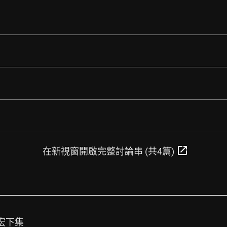
open_in_new
在新視窗開啟完整討論串 (共4篇)
昭宏下集