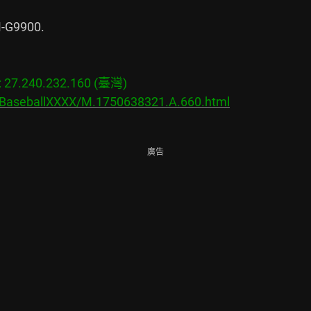
-G9900.

7.240.232.160 (臺灣)

s/BaseballXXXX/M.1750638321.A.660.html
廣告