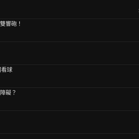
度雙響砲！
場看球
有障礙？