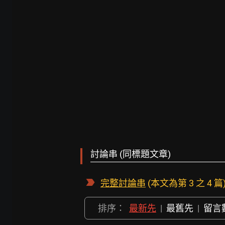
討論串 (同標題文章)
完整討論串
(本文為第 3 之 4 篇
排序：
最新先
|
最舊先
|
留言