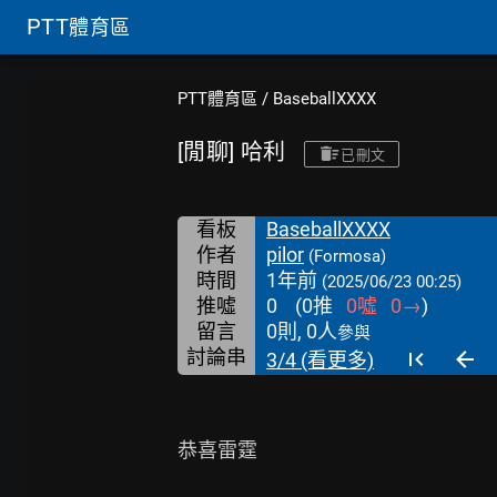
PTT
體育區
PTT體育區
/
BaseballXXXX
[閒聊] 哈利
已刪文
看板
BaseballXXXX
作者
pilor
(Formosa)
時間
1年前
(2025/06/23 00:25)
推噓
0
(
0
推
0
噓
0
→
)
留言
0則, 0人
參與
討論串
3/4 (看更多)
恭喜雷霆
