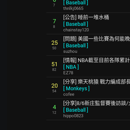
[
Baseball
]
7
thnlkj0665
[公告] 睡前一堆水桶
7
[
Baseball
]
8
chainstay120
[問題] 美國一些比賽為何能
25
[
Baseball
]
50
suzhou
[情報] NBA截至目前各隊
51
[
NBA
]
82
EZ78
[分享] 樂天桃猿 戰力編成部長
20
[
Monkeys
]
54
cofee
[分享]8/6新庄監督賽後訪談/
4
[
Baseball
]
12
hippo0823