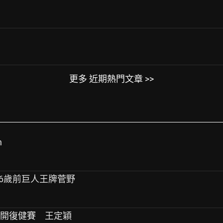
更多 近期熱門文章 >>
n
！36歲前巨人王牌菅野
展開復健賽 王定穎