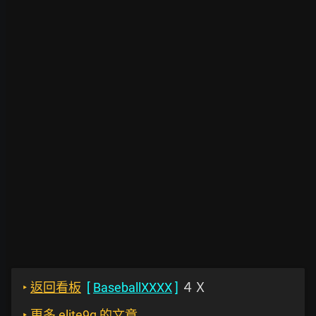
‣
返回看板
[
BaseballXXXX
]
４Ｘ
‣
更多 elite9q 的文章