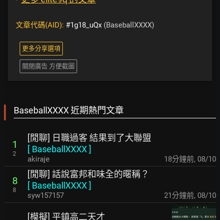
文章代碼(AID):
#1g18_uQx
(BaseballXXXX)
更多分享選項
關閉廣告 方便截圖
BaseballXXXX 近期熱門文章
[閒聊] 日職過客 結果到了大聯盟
1
[
BaseballXXXX
]
2
akiraje
18分鐘前
,
08/10
[閒聊] 話說富邦和味全的暱稱？
8
[
BaseballXXXX
]
8
syw157157
21分鐘前
,
08/10
[模擬] 平鎮高二天才