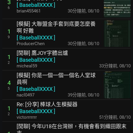
3
[
BaseballXXXX
]
6
brian455461
30分鐘前
,
08/10
[模擬] 大聯盟金手套到底要怎麼養
啊 好難
1
[
BaseballXXXX
]
9
ProducerChen
30分鐘前
,
08/10
[閒聊] 鷹JOY字體出爐
1
[
BaseballXXXX
]
2
micheal59
33分鐘前
,
08/10
[模擬] 你是一個一個一個名人堂球
員啊
4
[
BaseballXXXX
]
5
nacl0497
39分鐘前
,
08/10
Re: [分享] 棒球人生模擬器
1
[
BaseballXXXX
]
2
victorrrrrrr
51分鐘前
,
08/10
[閒聊] 今年U18在台灣辦，有機會看到織田跟末