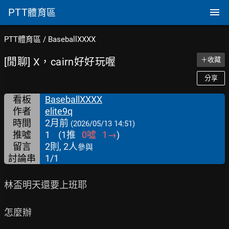
PTT
體育區
PTT體育區
/
BaseballXXXX
[閒聊] X，cairn好好玩喔
＋收藏
分享
看板
BaseballXXXX
作者
elite9q
時間
2月前
(2026/05/13 14:51)
推噓
1
(
1
推
0
噓
1
→
)
留言
2則, 2人
參與
討論串
1/1
林盃明天還要上班耶

怎麼辦
