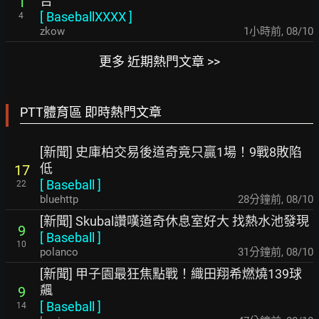
吉
1
[
BaseballXXXX
]
4
zkow
1小時前
,
08/10
更多 近期熱門文章 >>
PTT體育區 即時熱門文章
[新聞] 史庫柏交易後道奇竟只贏1場！9戰8敗陷
低
17
[
Baseball
]
22
bluehttp
28分鐘前
,
08/10
[新聞] Skubal讚嘆道奇休息室好大 找熱水池發現
9
[
Baseball
]
10
polanco
31分鐘前
,
08/10
[新聞] 甲子園最狂焦點戰！織田翔希燃燒139球
飆
9
[
Baseball
]
14