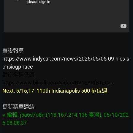
https://www.indycar.com/news/2026/05/05-09-nics-s
onsiogp-race
對岸全程低調
https://www.bilibili.com/video/BV1EYRfBTEQq/
Next: 5/16,17  110th Indianapolis 500 排位週
※ 編輯: j5a6s7o8n (118.167.214.136 臺灣), 05/10/202