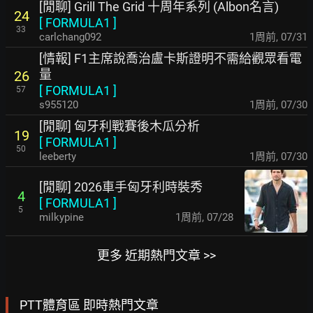
[閒聊] Grill The Grid 十周年系列 (Albon名言)
24
[
FORMULA1
]
33
carlchang092
1周前
,
07/31
[情報] F1主席說喬治盧卡斯證明不需給觀眾看電
量
26
[
FORMULA1
]
57
s955120
1周前
,
07/30
[閒聊] 匈牙利戰賽後木瓜分析
19
[
FORMULA1
]
50
leeberty
1周前
,
07/30
[閒聊] 2026車手匈牙利時裝秀
4
[
FORMULA1
]
5
milkypine
1周前
,
07/28
更多 近期熱門文章 >>
PTT體育區 即時熱門文章