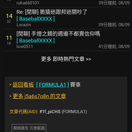
ruka660101
39分鐘前
,
08/09
Re: [閒聊] 脆猿迷跟邦迷開吵了
14
[
BaseballXXXX
]
32
Lorazin
39分鐘前
,
08/09
[閒聊] 手燈之類的週邊不都賣信仰嗎
11
[
BaseballXXXX
]
18
low0511
41分鐘前
,
08/09
更多 即時熱門文章 >>
‣
返回看板
[
FORMULA1
]
賽車
‣
更多 j5a6s7o8n 的文章
文章代碼(AID):
#1f_piCHS
(FORMULA1)
關閉廣告 方便截圖