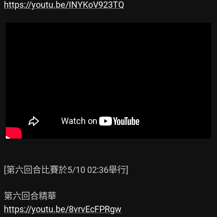
https://youtu.be/INYKoV923TQ
[第六回合比賽於5/10 02:36舉行]

https://youtu.be/8vrvEcFPRgw