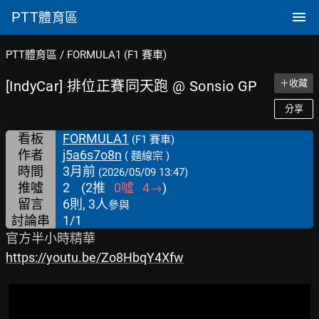
PTT
體育區
PTT體育區
/
FORMULA1 (F1 賽車)
[IndyCar] 排位正賽同天跑 @ Sonsio GP
＋收藏
分享
看板
FORMULA1
(F1 賽車)
作者
j5a6s7o8n
( 麵線宗 )
時間
3月前
(2026/05/09 13:47)
推噓
2
(
2
推
0
噓
4
→
)
留言
6則, 3人
參與
討論串
1/1
https://youtu.be/Zo8HbqY4Xfw