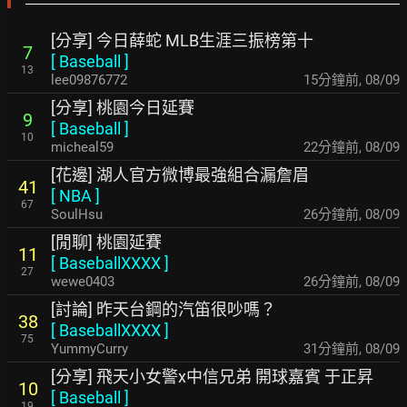
[分享] 今日薛蛇 MLB生涯三振榜第十
7
[
Baseball
]
13
lee09876772
15分鐘前
,
08/09
[分享] 桃園今日延賽
9
[
Baseball
]
10
micheal59
22分鐘前
,
08/09
[花邊] 湖人官方微博最強組合漏詹眉
41
[
NBA
]
67
SoulHsu
26分鐘前
,
08/09
[閒聊] 桃園延賽
11
[
BaseballXXXX
]
27
wewe0403
26分鐘前
,
08/09
[討論] 昨天台鋼的汽笛很吵嗎？
38
[
BaseballXXXX
]
75
YummyCurry
31分鐘前
,
08/09
[分享] 飛天小女警x中信兄弟 開球嘉賓 于正昇
10
[
Baseball
]
19