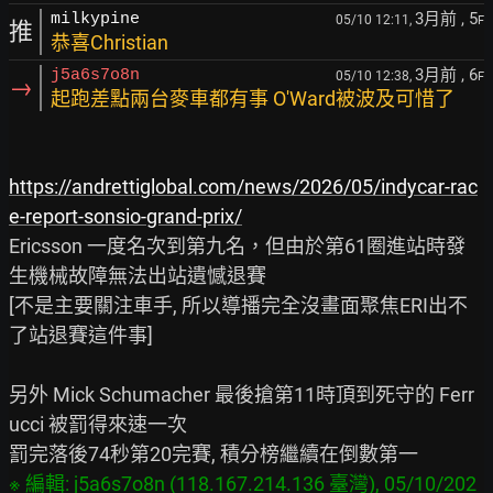
3月前
, 5
milkypine
05/10 12:11,
F
推
恭喜Christian
3月前
, 6
j5a6s7o8n
05/10 12:38,
F
→
起跑差點兩台麥車都有事 O'Ward被波及可惜了
https://andrettiglobal.com/news/2026/05/indycar-rac
e-report-sonsio-grand-prix/
Ericsson 一度名次到第九名，但由於第61圈進站時發
生機械故障無法出站遺憾退賽

[不是主要關注車手, 所以導播完全沒畫面聚焦ERI出不
了站退賽這件事]

另外 Mick Schumacher 最後搶第11時頂到死守的 Ferr
ucci 被罰得來速一次

※ 編輯: j5a6s7o8n (118.167.214.136 臺灣), 05/10/202