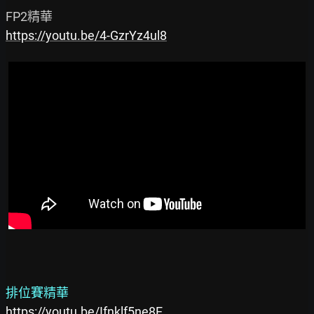
https://youtu.be/4-GzrYz4ul8
排位賽精華
https://youtu.be/Ifnklf5ne8E