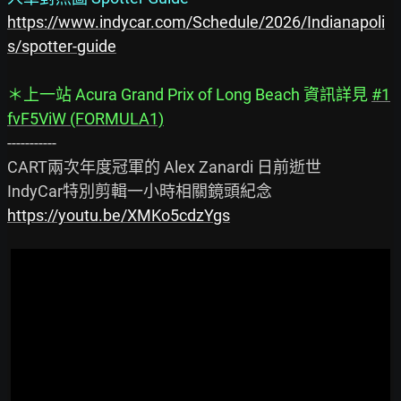
https://www.indycar.com/Schedule/2026/Indianapoli
s/spotter-guide
＊上一站 Acura Grand Prix of Long Beach 資訊詳見 
#1
fvF5ViW (FORMULA1)
-----------

CART兩次年度冠軍的 Alex Zanardi 日前逝世

https://youtu.be/XMKo5cdzYgs