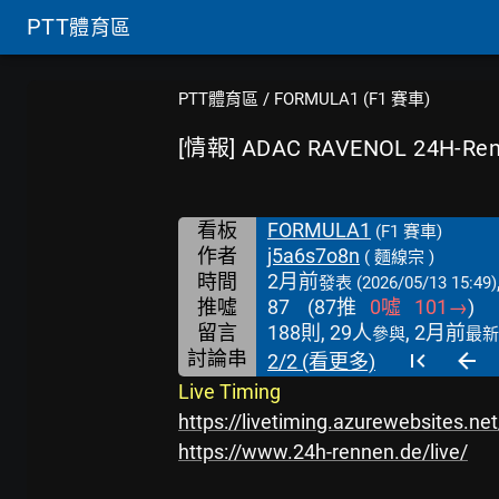
PTT
體育區
PTT體育區
/
FORMULA1 (F1 賽車)
[情報] ADAC RAVENOL 24H-R
看板
FORMULA1
(F1 賽車)
作者
j5a6s7o8n
( 麵線宗 )
時間
2月前
發表
(2026/05/13 15:49)
推噓
87
(
87
推
0
噓
101
→
)
留言
188則, 29人
, 2月前
參與
最新
討論串
2/2 (看更多)
Live Timing
https://livetiming.azurewebsites.n
https://www.24h-rennen.de/live/