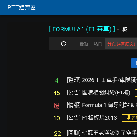
PTT
體育區
[ FORMULA1 (F1 賽車)
]
F1板
最新
熱門
分頁 (4置底文)
[整理] 2026 Ｆ１車手/車隊
4
[公告] 團購相關糾紛(F1板)
45
[情報] Formula 1 匈牙利站 
爆
[公告] F1板板規2013
10
置
[閒聊] 七冠王老漢談到了空
22