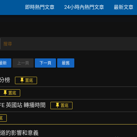
即時熱門文章
24小時內熱門文章
最新文章
搜尋
最新
上一頁
下一頁
最舊
積分榜
置底
置底
& FE 英國站 轉播時間
置底
底
手道的影響和意義