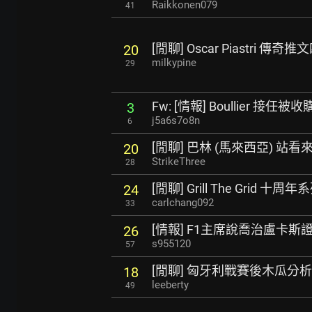
Raikkonen079
41
[閒聊] Oscar Piastri 傳奇
20
milkypine
29
Fw: [情報] Boullier 接任被收
3
j5a6s7o8n
6
[閒聊] 巴林 (馬來西亞) 站
20
StrikeThree
28
[閒聊] Grill The Grid 十周年
24
carlchang092
33
[情報] F1主席說喬治盧卡
26
s955120
57
[閒聊] 匈牙利戰賽後木瓜分析
18
leeberty
49