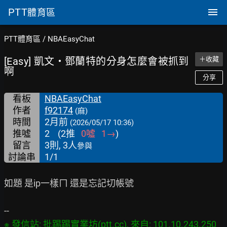
PTT
體育區
PTT體育區
/
NBAEasyChat
[Easy] 凱文‧鄧蘭特的分身怎麼會被抓到
＋收藏
啊
分享
看板
NBAEasyChat
作者
f92174
(麻)
時間
2月前
(2026/05/17 10:36)
推噓
2
(
2
推
0
噓
1
→
)
留言
3則, 3人
參與
討論串
1/1
如題 是ip一樣ㄇ 還是忘記切帳號

※ 發信站: 批踢踢實業坊(ptt.cc), 來自: 101.10.243.250 