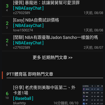
[優質] 暴龍迷：該讓舅舅幫可愛頂罪
3
[
NBAEasyChat
]
4
c27932589
1天前
,
08/08
[Easy] NBA自費試訓價格
2
[
NBAEasyChat
]
3
love1500274
1天前
,
08/08
[閒聊] NBA有跟曼聯Jadon Sancho一樣盤的嗎
2
[
NBAEasyChat
]
6
c27932589
2天前
,
08/07
更多 近期熱門文章 >>
PTT體育區 即時熱門文章
[分享] 老虎衝到美聯中區第二、外
卡差1場
6
[
Baseball
]
10
bluehttp
16分鐘前
,
08/10