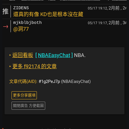
2月前
, 2
ZIDENS
05/17 19:12,
F
推
還真的有像 KD也是根本沒在藏
2月前
, 3
mjkblbjboth
05/17 19:17,
F
→
@洞77
‣
返回看板
[
NBAEasyChat
]
NBA.
‣
更多 f92174 的文章
文章代碼(AID):
#1g2PeJ7p
(NBAEasyChat)
更多分享選項
關閉廣告 方便截圖