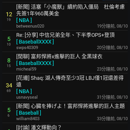
[新聞] 活塞「小魔獸」續約陷入僵局 杜倫考慮
先簽1年960萬美金
12
[
NBA
]
19
betweenus020
19分鐘前
,
08/10
Re: [分享] 中信兄弟全年、下半季OPS+登頂
5
[
BaseballXXXX
]
10
swps40309
20分鐘前
,
08/10
[閒聊] 富邦悍將x進擊的巨人 全黑球衣
8
[
BaseballXXXX
]
15
micheal59
23分鐘前
,
08/10
[花邊] Shaq: 湖人傳奇至少3冠 LBJ僅1冠還差得
遠
34
[
NBA
]
69
usnavyseal
31分鐘前
,
08/10
[新聞] 心臓を捧げよ！富邦悍將進擊的巨人主題
5
[
Baseball
]
6
william8403
33分鐘前
,
08/10
[討論] 潘文輝動向？