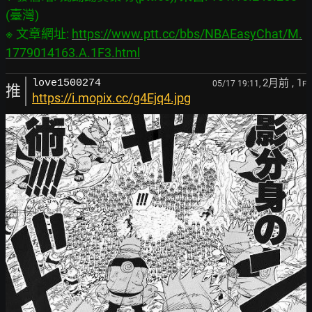
(臺灣)

※ 文章網址: 
https://www.ptt.cc/bbs/NBAEasyChat/M.
1779014163.A.1F3.html
2月前
, 1
love1500274
05/17 19:11,
F
推
https://i.mopix.cc/g4Ejq4.jpg