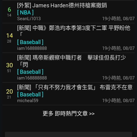
[外絮] James Harden德州持槍案撤銷
6
[
NBA
]
14
SeanLi1013
19小時前
,
08/07
[新聞] 中職》鄭浩均本季第3度下二軍 平野盼他
「
14
[
Baseball
]
28
iam168888888
19小時前
,
08/07
[新聞] 瑪帝斯觀察中職打者 擊球佳但長打少
「閃
30
[
Baseball
]
51
iam168888888
19小時前
,
08/07
[新聞] 「只有不努力我才會生氣」 布雷克不在意
20
[
Baseball
]
21
micheal59
19小時前
,
08/07
更多 即時熱門文章 >>