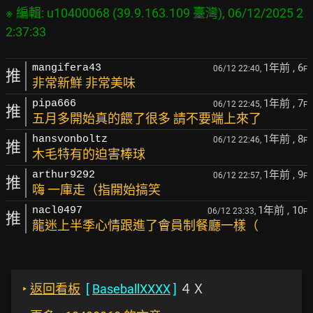
※ 編輯: u10400068 (39.9.163.109 臺灣), 06/12/2025 2
1年前
, 6
mangifera43
06/12 22:40,
F
推
非常新鮮 非常美味
1年前
, 7
pipa666
06/12 22:45,
F
推
五月多開始真的餵了很多 請不要端上來了
1年前
, 8
hansvonboltz
06/12 22:46,
F
推
木毛特有的迫害棒球
1年前
, 9
arthur9292
06/12 22:57,
F
推
嗨 一庫走（指開始搞笑
1年前
, 10
nacl0497
06/12 23:33,
F
推
龍迷上半季心情跟進了會員制餐廳一樣（
‣
返回看板
[
BaseballXXXX
]
４Ｘ