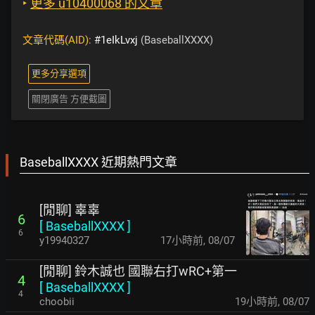
‣
更多 u10400068 的文章
文章代碼(AID):
#1eIkLvxj
(BaseballXXXX)
更多分享選項
關閉廣告 方便截圖
BaseballXXXX 近期熱門文章
[閒聊] 辜辜
6
[
BaseballXXXX
]
6
y19940327
17小時前
,
08/07
[閒聊] 鈴木誠也 國聯右打wRC+第一
4
[
BaseballXXXX
]
4
choobii
19小時前
,
08/07