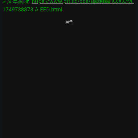
※ 文章網址: 
https://www.ptt.cc/bbs/BaseballXXXX/M.
1749738873.A.EED.html
廣告