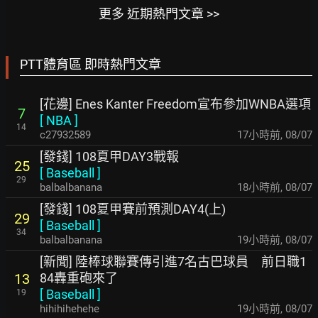
更多 近期熱門文章 >>
PTT體育區 即時熱門文章
[花邊] Enes Kanter Freedom宣布參加WNBA選項
7
[
NBA
]
14
c27932589
17小時前
,
08/07
[發錢] 108夏甲DAY3戰報
25
[
Baseball
]
29
balbalbanana
18小時前
,
08/07
[發錢] 108夏甲賽前預測DAY4(上)
29
[
Baseball
]
34
balbalbanana
19小時前
,
08/07
[新聞] 陸棒球聯賽傳引進7名古巴球員 前日職1
84轟重砲來了
13
[
Baseball
]
19
hihihihehehe
19小時前
,
08/07