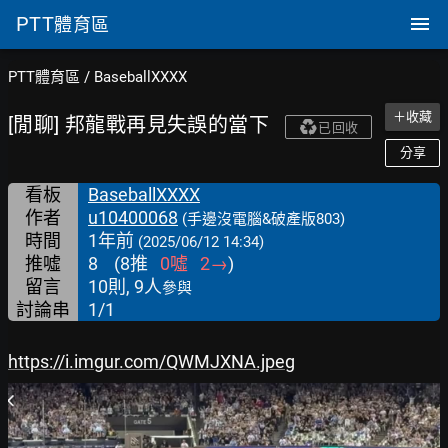
PTT
體育區
PTT體育區
/
BaseballXXXX
＋收藏
[閒聊] 邦龍戰再見失誤的當下
已回收
分享
看板
BaseballXXXX
作者
u10400068
(手邊沒電腦&破產版803)
時間
1年前
(2025/06/12 14:34)
推噓
8
(
8
推
0
噓
2
→
)
留言
10則, 9人
參與
討論串
1/1
https://i.imgur.com/QWMJXNA.jpeg