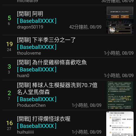
micheal59
30分鐘前
,
08/09
[閒聊] 阿明
5
[
BaseballXXXX
]
6
dragon50119
42分鐘前
,
08/09
[閒聊] 下半季三分之一了
19
[
BaseballXXXX
]
24
thouloveme
1小時前
,
08/09
[閒聊] 為什麼雞柳條喜歡吃魚
3
[
BaseballXXXX
]
3
huan0
1小時前
,
08/09
[閒聊] 棒球人生模擬器洗到70.7億
名人堂馬傑森
2
[
BaseballXXXX
]
7
ProducerChen
1小時前
,
08/09
[開戰] 打得爛怪球衣喔
16
[
BaseballXXXX
]
27
huihuiiiii
1小時前
,
08/09