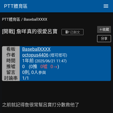
PTT
體育區
PTT體育區
/
BaseballXXXX
＋收藏
[開戰] 詹咩真的很愛呂寶
已刪文
分享
看板
BaseballXXXX
作者
octopus4406
(塔可塔可)
時間
1年前
(2025/06/21 11:47)
推噓
0
(
0
推
0
噓
0
→
)
留言
0則, 0人
參與
討論串
1/1
之前就記得詹很常幫呂寶打分數救他了
