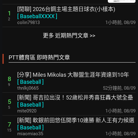
[閒聊] 2026台鋼主場主題日球衣(小樣本)
1
[
BaseballXXXX
]
2
colin79813
1小時前
,
08/09
更多 近期熱門文章 >>
PTT體育區 即時熱門文章
[分享] Miles Mikolas 大聯盟生涯年資達到10年
8
[
Baseball
]
9
thnlkj0665
52分鐘前
,
08/09
[新聞] 哥吉拉出沒！52歲松井秀喜狂轟大號全壘
5
[
Baseball
]
5
mite0920
1小時前
,
08/09
[新聞] 軟銀前田悠伍開季10連勝 新人王有力候選
7
[
Baseball
]
15
miaomiao35
1小時前
,
08/09