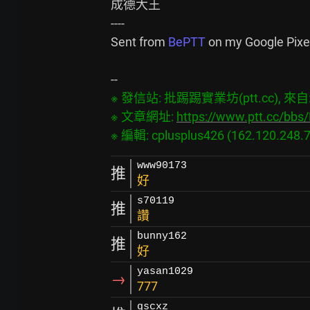
成德大王

----

Sent from 
BePTT 
on my Google Pixel
※ 發信站: 批踢踢實業坊(ptt.cc), 來自: 1
※ 文章網址: 
https://www.ptt.cc/bb
www90173
推
好
s70119
推
讚
bunny162
推
好
yasan1029
→
777
qscxz