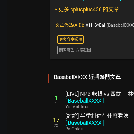
‣
更多 cplusplus426 的文章
文章代碼(AID):
#1f_SvEal
(BaseballXXX
更多分享選項
關閉廣告 方便截圖
BaseballXXXX 近期熱門文章
[LIVE] NPB 軟銀 vs 西武
1
[
BaseballXXXX
]
1
YuiiAnitima
[討論] 半季制你有什麼看法
17
[
BaseballXXXX
]
23
PaiChiou