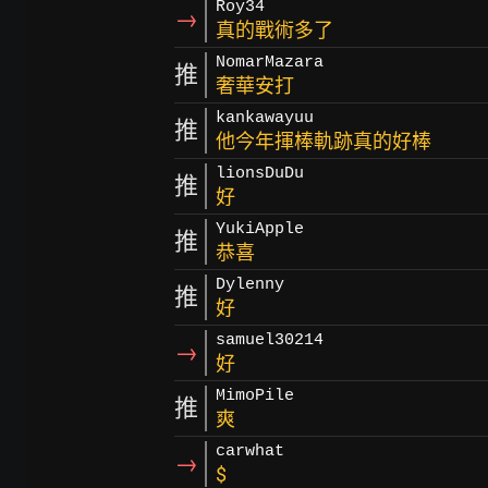
Roy34
→
真的戰術多了
NomarMazara
推
奢華安打
kankawayuu
推
他今年揮棒軌跡真的好棒
lionsDuDu
推
好
YukiApple
推
恭喜
Dylenny
推
好
samuel30214
→
好
MimoPile
推
爽
carwhat
→
$