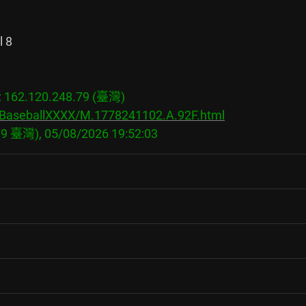
 8

62.120.248.79 (臺灣)

s/BaseballXXXX/M.1778241102.A.92F.html