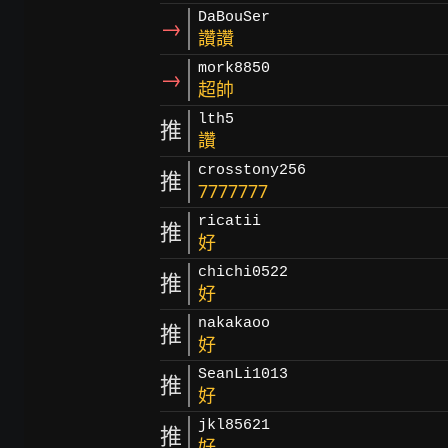
DaBouSer
→
讚讚
mork8850
→
超帥
lth5
推
讚
crosstony256
推
7777777
ricatii
推
好
chichi0522
推
好
nakakaoo
推
好
SeanLi1013
推
好
jkl85621
推
好