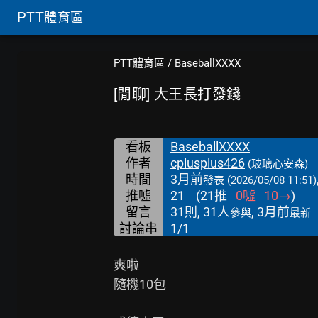
PTT
體育區
PTT體育區
/
BaseballXXXX
[閒聊] 大王長打發錢
看板
BaseballXXXX
作者
cplusplus426
(玻璃心安森)
時間
3月前
發表
(2026/05/08 11:51)
推噓
21
(
21
推
0
噓
10
→
)
留言
31則, 31人
, 3月前
參與
最新
討論串
1/1
爽啦

隨機10包
