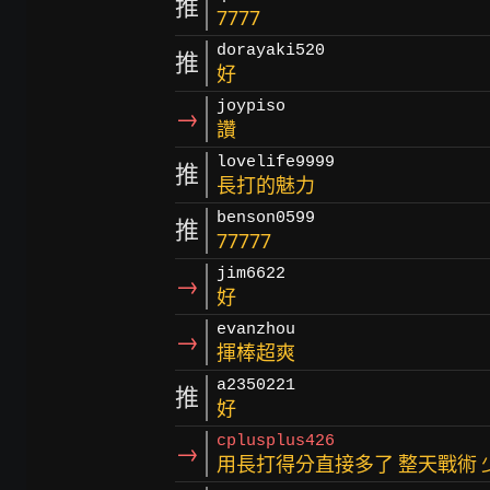
推
7777
dorayaki520
推
好
joypiso
→
讚
lovelife9999
推
長打的魅力
benson0599
推
77777
jim6622
→
好
evanzhou
→
揮棒超爽
a2350221
推
好
cplusplus426
→
用長打得分直接多了 整天戰術 