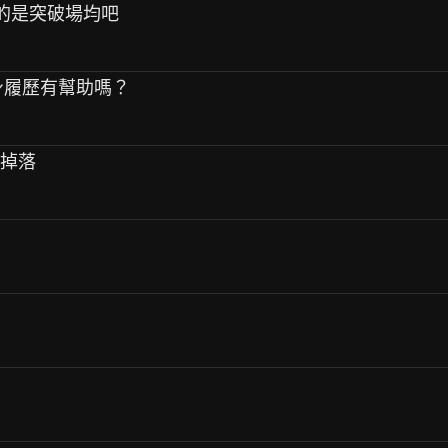
辦法的是突破場均吧
自身履歷有幫助嗎？
架掉落