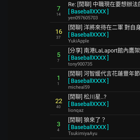
Re: [閒聊] 中職現在要想
7
[
BaseballXXXX
]
14
yen097605703
[閒聊] 洋將來待在二軍 對
16
[
BaseballXXXX
]
37
YukiApple
[分享] 南港LaLaport館內鷹
5
[
BaseballXXXX
]
7
tony900735
[閒聊] 河智媛代言花蓮豐年節
1
[
BaseballXXXX
]
1
micheal59
[閒聊] 松川星..?
22
[
BaseballXXXX
]
40
lionqaz
[閒聊] 狼來了？
3
[
BaseballXXXX
]
4
TsukimiyaAyu