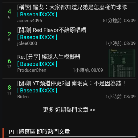
[稱讚] 羅戈：大家都知道兄弟是怎麼樣的球隊
4
[
BaseballXXXX
]
6
access4096
51分鐘前
,
08/09
[閒聊] Red Flavor不給原唱唱
2
[
BaseballXXXX
]
5
jclee0000
1小時前
,
08/09
Re: [分享] 棒球人生模擬器
6
[
BaseballXXXX
]
12
ProducerChen
1小時前
,
08/09
[閒聊] YT頻道停更3週 南珉貞：不是因為錢！
8
[
BaseballXXXX
]
11
Biden
1小時前
,
08/09
更多 近期熱門文章 >>
PTT體育區 即時熱門文章