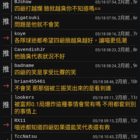
2月前
, 5
BJshow
05/18 07:54,
F
推
四爺打越爛 臉就越臭你不知道嗎==
2月前
, 6
nigatsuki
05/18 07:56,
F
推
問題是他就不會笑
2月前
, 7
koye
05/18 08:16,
F
→
各隊球迷都希望四爺臉越臭越好，讓喵更低潮
2月前
, 8
CavendishJr
05/18 08:23,
F
推
他臉臭代表狀況不好
2月前
, 9
badname
05/18 08:24,
F
推
四爺的笑是享受比賽的笑
2月前
, 10
brian455461
05/18 08:46,
F
→
不會笑 那那個被三振笑出來的是看到誰
2月前
, 11
lookers
05/18 09:11,
F
推
被富邦0.1局爆炸這種事情會常有嗎 不用都套到別
的事情上
2月前
, 12
RX11
05/18 09:13,
F
→
喵迷都知道四爺如果還能笑代表還有救
2月前
, 13
TccNatsu
05/18 10:43,
F