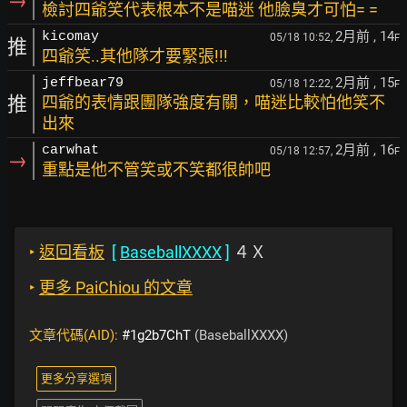
→
檢討四爺笑代表根本不是喵迷 他臉臭才可怕= =
2月前
, 14
kicomay
05/18 10:52,
F
推
四爺笑..其他隊才要緊張!!!
2月前
, 15
jeffbear79
05/18 12:22,
F
推
四爺的表情跟團隊強度有關，喵迷比較怕他笑不
出來
2月前
, 16
carwhat
05/18 12:57,
F
→
重點是他不管笑或不笑都很帥吧
‣
返回看板
[
BaseballXXXX
]
４Ｘ
‣
更多 PaiChiou 的文章
文章代碼(AID):
#1g2b7ChT
(BaseballXXXX)
更多分享選項