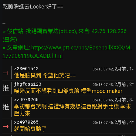
乾脆躲進去Locker好了==

※ 發信站: 批踢踢實業坊(ptt.cc), 來自: 42.76.128.236 
(臺灣)

※ 文章網址: 
https://www.ptt.cc/bbs/BaseballXXXX/M.
1779061196.A.ADD.html
2月前
, 1
z23061542
05/18 07:42,
F
→
他是臉臭到 希望他笑吧==
2月前
, 2
jhgfdsa123
05/18 07:43,
F
推
喵迷反而不想看到四爺臭臉 標準mood maker
2月前
, 3
xz4979265
05/18 07:46,
F
推
季初都會笑啊 這禮拜有幾場還會跟對手比讚 季末
壓力來
2月前
, 4
xz4979265
05/18 07:46,
F
→
就開始臭臉了