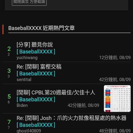
關閉廣告 方便截圖
BaseballXXXX 近期熱門文章
[分享] 聽見你說
2
[
BaseballXXXX
]
2
yuchiwang
12分鐘前
,
08/09
Re: [閒聊] 富樫交稿
3
[
BaseballXXXX
]
3
sentital
42分鐘前
,
08/09
[閒聊] CPBL第20週最佳/欠佳十人
5
[
BaseballXXXX
]
6
Biden
42分鐘前
,
08/09
Re: [閒聊] Josh：爪的火力就像租屋處的熱水器
7
[
BaseballXXXX
]
7
ghostl40809
48分鐘前
,
08/09