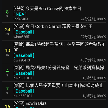
[花邊] 今天是Bob Cousy的98歲生日
8
[
NBA
]
9
jack34031
24分鐘前
,
08/09
[分享] 今日 Corbin Carroll 現役三壘安打王
24
[
Baseball
]
33
what62651
37分鐘前
,
08/09
[新聞] 每拿1勝都超乎預期！林岳平回頭看執教4
00
10
[
Baseball
]
15
qwas0413
46分鐘前
,
08/09
[新聞] 羅戈8局失1分優質先發 兄弟系列賽橫掃
4
[
Baseball
]
5
ruka660101
1小時前
,
08/09
[新聞] 比個人勝投更重要！山本由伸談道奇終止
7
[
Baseball
]
9
ruka660101
1小時前
,
08/09
[分享] Edwin Diaz
16