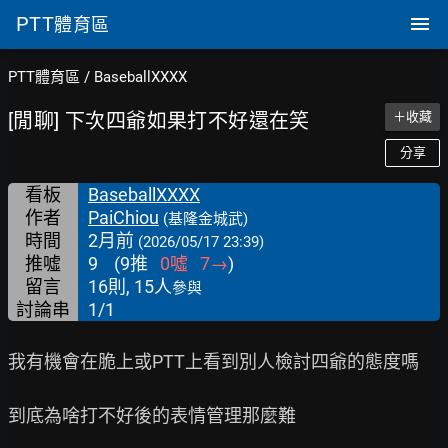
PTT
體育區
PTT體育區
/
BaseballXXXX
[閒聊] 下次四爺如果打不好還在笑
＋收藏
分享
看板
BaseballXXXX
作者
PaiChiou
(基隆金城武)
時間
2月前
(2026/05/17 23:39)
推噓
9
(
9
推
0
噓
7
→
)
留言
16則, 15人
參與
討論串
1/1
我有機會在脆上或PTT上看到別人檢討四爺的態度嗎

到底為啥打不好後的表情管理那麼難
