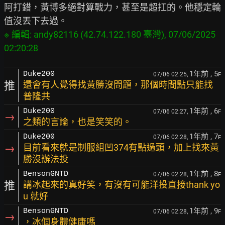
阿打錯，黃博多絕對算戰力，甚至是超扛的。他穩定輪
※ 編輯: andy82116 (42.74.122.180 臺灣), 07/06/2025 
1年前
, 5
Duke200
07/06 02:25,
F
推
還會有人覺得找黃勝沒問題，那個時間點只能找
普隆共
1年前
, 6
Duke200
07/06 02:27,
F
→
之類的言論，也是笑笑的。
1年前
, 7
Duke200
07/06 02:28,
F
→
目前看來就是制服組凹374有點過頭，加上找來黃
勝沒辦法投
1年前
, 8
BensonGNTD
07/06 02:28,
F
推
講冰起來的真好笑，有沒有可能洋投直接thank yo
u 就好
1年前
, 9
BensonGNTD
07/06 02:28,
F
→
，冰個身體健康嗎