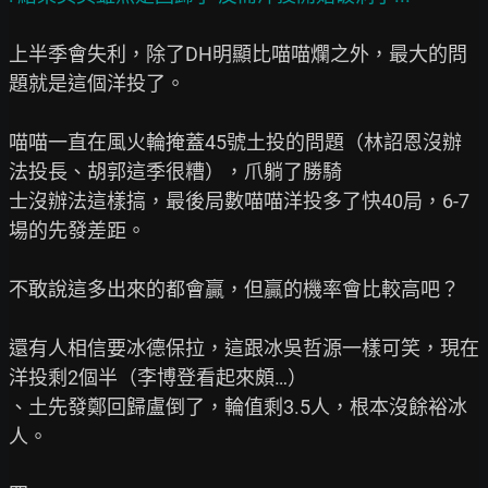
上半季會失利，除了DH明顯比喵喵爛之外，最大的問
題就是這個洋投了。

喵喵一直在風火輪掩蓋45號土投的問題（林詔恩沒辦
法投長、胡郭這季很糟），爪躺了勝騎

士沒辦法這樣搞，最後局數喵喵洋投多了快40局，6-7
場的先發差距。

不敢說這多出來的都會贏，但贏的機率會比較高吧？

還有人相信要冰德保拉，這跟冰吳哲源一樣可笑，現在
洋投剩2個半（李博登看起來頗…）

、土先發鄭回歸盧倒了，輪值剩3.5人，根本沒餘裕冰
人。
