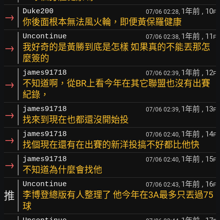
1年前
, 10
Duke200
07/06 02:28,
F
→
你後面根本無法風火輪，即便黃保羅健康
1年前
, 11
Uncontinue
07/06 02:38,
F
→
我好奇的是黃勝到底是怎樣 如果真的不能丟那怎
麼簽的
1年前
, 12
james91718
07/06 02:39,
F
→
不知道啊，從BR上看今年在其它聯盟也沒有出賽
紀錄，
1年前
, 13
james91718
07/06 02:39,
F
→
找來到現在也都還沒開始投
1年前
, 14
james91718
07/06 02:40,
F
→
找個現在還有在出賽的新洋投搞不好都比他快
1年前
, 15
james91718
07/06 02:40,
F
→
不知道為什麼會找他
1年前
, 16
Uncontinue
07/06 02:43,
F
推
李博登總版有人整理了 他今年在3A最多只丟過75
球