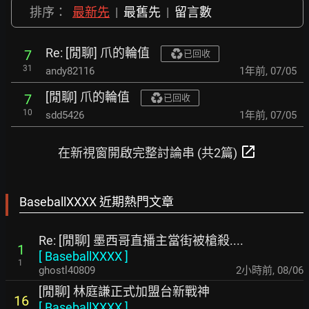
排序：
最新先
|
最舊先
|
留言數
Re: [閒聊] 爪的輪值
7
已回收
31
andy82116
1年前
,
07/05
[閒聊] 爪的輪值
7
已回收
10
sdd5426
1年前
,
07/05
open_in_new
在新視窗開啟完整討論串 (共2篇)
BaseballXXXX 近期熱門文章
Re: [閒聊] 墨西哥直播主當街被槍殺....
1
[
BaseballXXXX
]
1
ghostl40809
2小時前
,
08/06
[閒聊] 林庭謙正式加盟台新戰神
16
[
BaseballXXXX
]