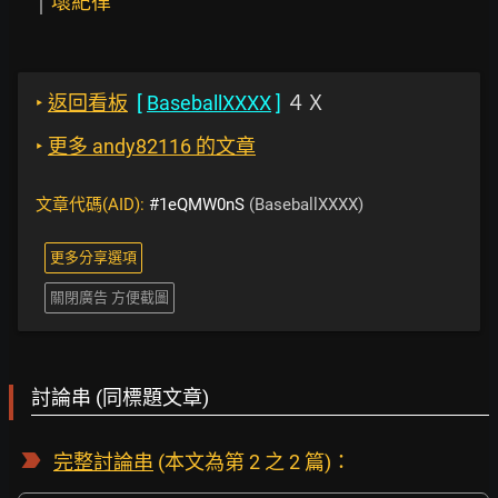
壞紀律
‣
返回看板
[
BaseballXXXX
]
４Ｘ
‣
更多 andy82116 的文章
文章代碼(AID):
#1eQMW0nS
(BaseballXXXX)
更多分享選項
關閉廣告 方便截圖
討論串 (同標題文章)
完整討論串
(本文為第 2 之 2 篇)：