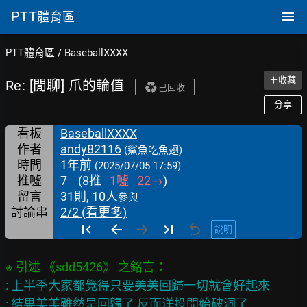
PTT
體育區
PTT體育區
/
BaseballXXXX
＋收藏
Re: [閒聊] 爪的輪值
已回收
分享
看板
BaseballXXXX
作者
andy82116
(鯊魚吃魚翅)
時間
1年前
(2025/07/05 17:59)
推噓
7
(
8
推
1
噓
22
→
)
留言
31則, 10人
參與
討論串
2/2 (看更多)
說明
※ 引述 《sdd5426》 之銘言：
: 上半季大家都覺得只要美美回歸一切就會好起來
: 結果美美雖然是回歸了 反而洋投開始破洞了...