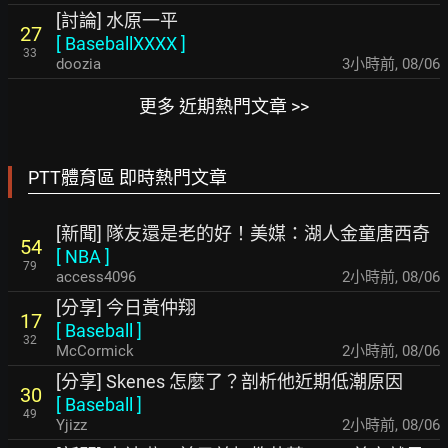
[討論] 水原一平
27
[
BaseballXXXX
]
33
doozia
3小時前
,
08/06
更多 近期熱門文章 >>
PTT體育區 即時熱門文章
[新聞] 隊友還是老的好！美媒：湖人金童唐西奇
54
[
NBA
]
79
access4096
2小時前
,
08/06
[分享] 今日黃仲翔
17
[
Baseball
]
32
McCormick
2小時前
,
08/06
[分享] Skenes 怎麼了？剖析他近期低潮原因
30
[
Baseball
]
49
Yjizz
2小時前
,
08/06