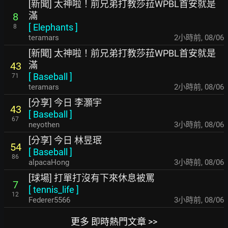
[新聞] 太神啦！前兄弟打教莎菈WPBL首安就是
滿
8
[
Elephants
]
8
teramars
2小時前
,
08/06
[新聞] 太神啦！前兄弟打教莎菈WPBL首安就是
滿
43
[
Baseball
]
71
teramars
2小時前
,
08/06
[分享] 今日 李灝宇
43
[
Baseball
]
67
neyothen
3小時前
,
08/06
[分享] 今日 林昱珉
54
[
Baseball
]
86
alpacaHong
3小時前
,
08/06
[球場] 打單打沒有下來休息被罵
7
[
tennis_life
]
12
Federer5566
3小時前
,
08/06
更多 即時熱門文章 >>