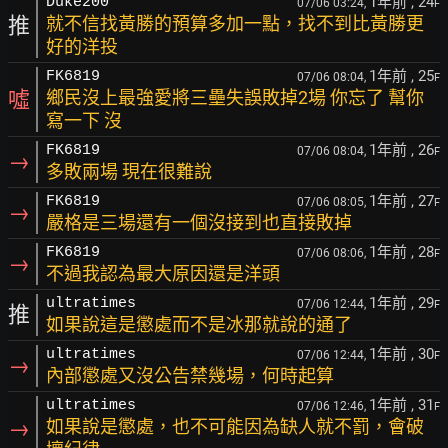
1年前
, 24
Duke200
07/06 03:24,
F
推
就不信找黃勝的預算多加一點，找不到比黃勝更
好的洋投
1年前
, 25
FK6819
07/06 08:04,
F
噓
鄉民沒上最強愛將三壘失誤敗掉2場 你忘了 幫你
寫一下 沒
1年前
, 26
FK6819
07/06 08:04,
F
→
多敗兩場 現在很難說
1年前
, 27
FK6819
07/06 08:05,
F
→
嚴格是三場還有一個沒接到也直接敗掉
1年前
, 28
FK6819
07/06 08:06,
F
→
不過我認為最大原因還是洋頭
1年前
, 29
ultratimes
07/06 12:44,
F
推
如果說這是懲處而不是冰那就說的通了
1年前
, 30
ultratimes
07/06 12:44,
F
→
內部懲處又沒公告禁幾場，何時起算
1年前
, 31
ultratimes
07/06 12:46,
F
→
如果說是懲處，也不可能因為缺人就不罰，會破