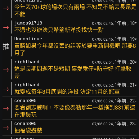
1年前
, 17
Uncontinue
07/06 02:44,
F
→
今年丟70+球的場次只有兩場 不知是不給丟長還是
不能
1年前
, 18
james91718
07/06 02:45,
F
→
不過也沒辦法只希望新洋投找快一點
1年前
, 19
Uncontinue
07/06 02:46,
F
推
黃勝如果今年都沒丟的話等於要重新開機吧 那要8
月了
1年前
, 20
righthand
07/06 02:51,
F
→
這是長期問題不是短期 辜愛乖仔=防守好 打擊較
差
1年前
, 21
righthand
07/06 02:52,
F
→
就變成每年8月底開的洋投 決定11月的冠軍
1年前
, 22
conan805
07/06 03:24,
F
→
要看劉志威啊，不要像泰勒那年一樣拖到831前還
在那邊玩
1年前
, 23
conan805
07/06 03:24,
F
→
抽福袋遊戲