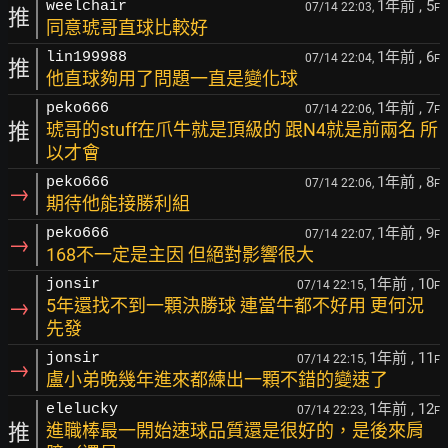
1年前
, 5
weelchair
07/14 22:03,
F
推
同意琥哥直球比較好
1年前
, 6
lin199988
07/14 22:04,
F
推
他直球夠用了問題一直是變化球
1年前
, 7
peko666
07/14 22:06,
F
推
琥哥的stuff在爪牛就是頂級的 跟N4就是前兩名 所
以才會
1年前
, 8
peko666
07/14 22:06,
F
→
期待他能接勝利組
1年前
, 9
peko666
07/14 22:07,
F
→
168不一定是主因 但絕對影響很大
1年前
, 10
jonsir
07/14 22:15,
F
→
5年還找不到一顆決勝球 連當牛都不好用 更何況
先發
1年前
, 11
jonsir
07/14 22:15,
F
→
盧小弟晚幾年進來都練出一顆不錯的變速了
1年前
, 12
elelucky
07/14 22:23,
F
推
進職棒最一開始速球品質還是很好的，是後來肩