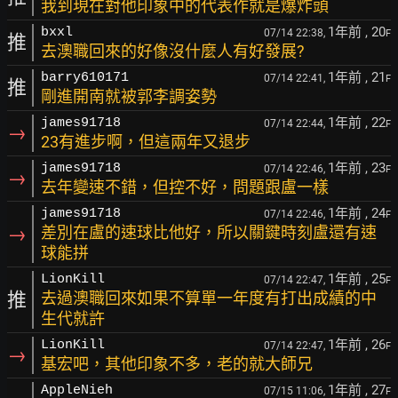
我到現在對他印象中的代表作就是爆炸頭
1年前
, 20
bxxl
07/14 22:38,
F
推
去澳職回來的好像沒什麼人有好發展?
1年前
, 21
barry610171
07/14 22:41,
F
推
剛進開南就被郭李調姿勢
1年前
, 22
james91718
07/14 22:44,
F
→
23有進步啊，但這兩年又退步
1年前
, 23
james91718
07/14 22:46,
F
→
去年變速不錯，但控不好，問題跟盧一樣
1年前
, 24
james91718
07/14 22:46,
F
→
差別在盧的速球比他好，所以關鍵時刻盧還有速
球能拼
1年前
, 25
LionKill
07/14 22:47,
F
推
去過澳職回來如果不算單一年度有打出成績的中
生代就許
1年前
, 26
LionKill
07/14 22:47,
F
→
基宏吧，其他印象不多，老的就大師兄
1年前
, 27
AppleNieh
07/15 11:06,
F