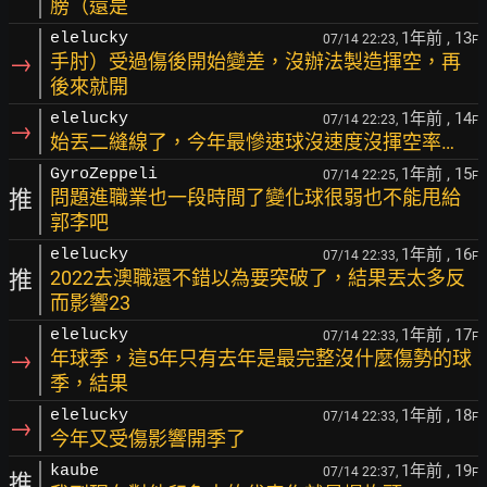
膀（還是
1年前
, 13
elelucky
07/14 22:23,
F
→
手肘）受過傷後開始變差，沒辦法製造揮空，再
後來就開
1年前
, 14
elelucky
07/14 22:23,
F
→
始丟二縫線了，今年最慘速球沒速度沒揮空率…
1年前
, 15
GyroZeppeli
07/14 22:25,
F
推
問題進職業也一段時間了變化球很弱也不能甩給
郭李吧
1年前
, 16
elelucky
07/14 22:33,
F
推
2022去澳職還不錯以為要突破了，結果丟太多反
而影響23
1年前
, 17
elelucky
07/14 22:33,
F
→
年球季，這5年只有去年是最完整沒什麼傷勢的球
季，結果
1年前
, 18
elelucky
07/14 22:33,
F
→
今年又受傷影響開季了
1年前
, 19
kaube
07/14 22:37,
F
推