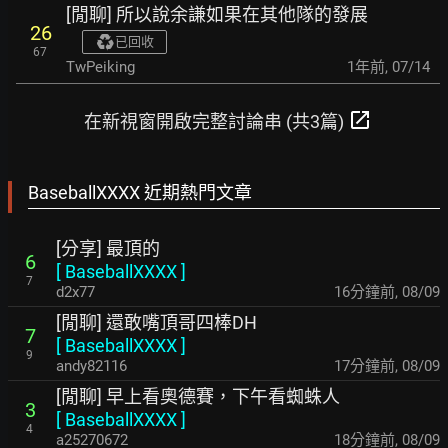
[閒聊] 所以說余謙如果在其他隊的發展
26
已回收
67
TwPeiking
1年前
,
07/14
open_in_new
在新視窗開啟完整討論串 (共3篇)
BaseballXXXX 近期熱門文章
[分享] 最頂的
6
[
BaseballXXXX
]
7
d2x77
16分鐘前
,
08/09
[閒聊] 還敢嘴頂哥四棒DH
7
[
BaseballXXXX
]
9
andy82116
17分鐘前
,
08/09
[閒聊] 早上看奧德賽，下午看蜘蛛人
3
[
BaseballXXXX
]
4
a25270672
18分鐘前
,
08/09