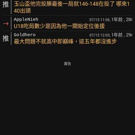
推
玉山盃他完投勝最後一局就146-148在投了 哪來1
40出頭
1年前
, 28
AppleNieh
07/15 11:06,
F
→
U18吃局數少是因為他一開始定位後援
1年前
, 29
Goldhero
07/15 12:03,
F
推
最大問題不就高中即巔峰，這五年都沒進步
廣告