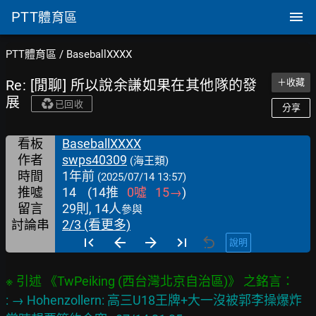
PTT
體育區
PTT體育區
/
BaseballXXXX
Re: [閒聊] 所以說余謙如果在其他隊的發
＋收藏
展
已回收
分享
看板
BaseballXXXX
作者
swps40309
(海王類)
時間
1年前
(2025/07/14 13:57)
推噓
14
(
14
推
0
噓
15
→
)
留言
29則, 14人
參與
討論串
2/3 (看更多)
說明
※ 引述 《TwPeiking (西台灣北京自治區)》 之銘言：
: → Hohenzollern: 高三U18王牌+大一沒被郭李操爆炸 