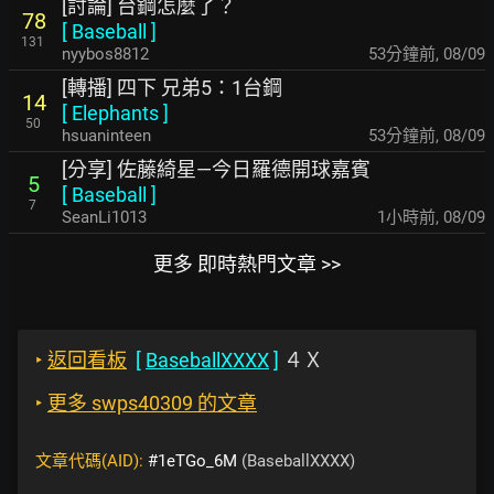
[討論] 台鋼怎麼了？
78
[
Baseball
]
131
nyybos8812
53分鐘前
,
08/09
[轉播] 四下 兄弟5：1台鋼
14
[
Elephants
]
50
hsuaninteen
53分鐘前
,
08/09
[分享] 佐藤綺星—今日羅德開球嘉賓
5
[
Baseball
]
7
SeanLi1013
1小時前
,
08/09
更多 即時熱門文章 >>
‣
返回看板
[
BaseballXXXX
]
４Ｘ
‣
更多 swps40309 的文章
文章代碼(AID):
#1eTGo_6M
(BaseballXXXX)