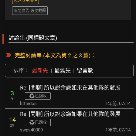
關閉廣告 方便截圖
討論串 (同標題文章)
完整討論串
(本文為第 2 之 3 篇)：
排序：
最新先
|
最舊先
|
留言數
Re: [閒聊] 所以說余謙如果在其他隊的發展
3
已回收
9
littledos
1年前
,
07/14
Re: [閒聊] 所以說余謙如果在其他隊的發展
14
已回收
29
swps40309
1年前
,
07/14